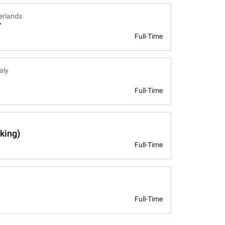
erlands
r
Full-Time
taly
Full-Time
king)
Full-Time
Full-Time