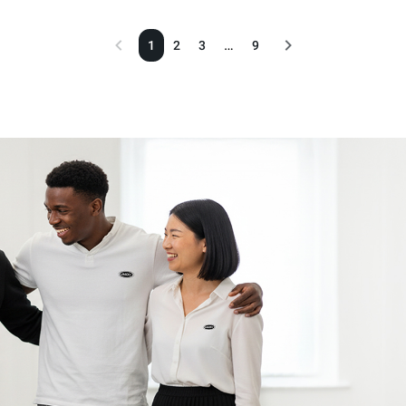
…
1
2
3
9