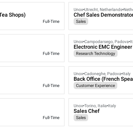
Unox
Utrecht, Netherlands
Neth
Tea Shops)
Chef Sales Demonstrato
Full-Time
Sales
Unox
Campodarsego, Padova
I
Electronic EMC Engineer
Full-Time
Research Technology
Unox
Cadoneghe, Padova
Italy
Back Office (French Spea
Full-Time
Customer Experience
Unox
Torino, Italia
Italy
Sales Chef
Full-Time
Sales