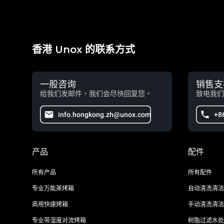
香港 Unox 的联系方式
一般咨询
销售支
给我们发邮件，我们会尽快回复您。
致电我们
info.hongkong.zh@unox.com
+8
产品
配件
所有产品
所有配件
专业万能蒸烤箱
自动清洗清洁
商用快速烤箱
手动清洗清洁
专业带湿度对流烤箱
树脂过滤水处