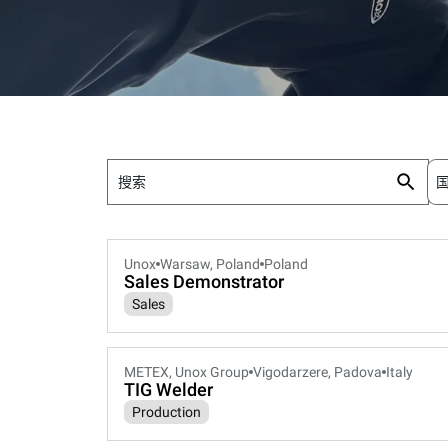
Unox
Warsaw, Poland
Poland
Sales Demonstrator
Sales
METEX, Unox Group
Vigodarzere, Padova
Italy
TIG Welder
Production