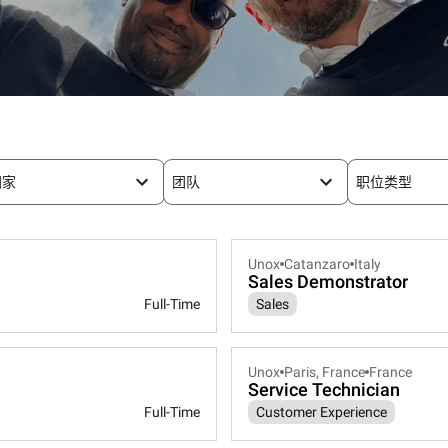
国家
团队
职位类型
Unox
Catanzaro
Italy
Sales Demonstrator
Full-Time
Sales
Unox
Paris, France
France
Service Technician
Full-Time
Customer Experience