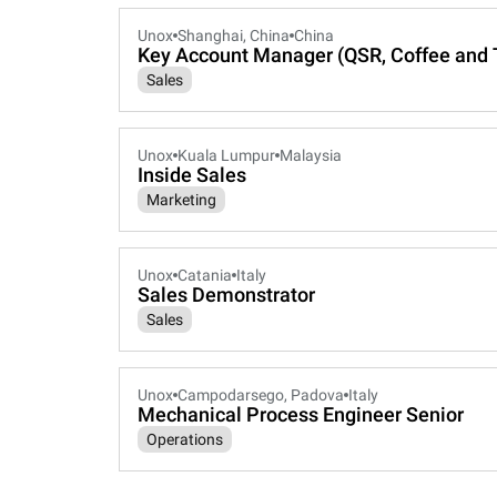
Unox
Shanghai, China
China
Key Account Manager (QSR, Coffee and 
Sales
Unox
Kuala Lumpur
Malaysia
Inside Sales
Marketing
Unox
Catania
Italy
Sales Demonstrator
Sales
Unox
Campodarsego, Padova
Italy
Mechanical Process Engineer Senior
Operations