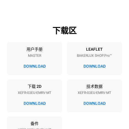
高度
重量
427 mm
46 kg
下载区
烤盘规格
烤盘数量
烤盘尺寸
3
600x400
用户手册
LEAFLET
MASTER
BAKERLUX SHOP.Pro™
烤盘间距
75 mm
DOWNLOAD
DOWNLOAD
能源供应
下载 2D
技术数据
XEFR-03EU-EMRV-MT
XEFR-03EU-EMRV-MT
电压
功率
220-240V 1~
3,5 kW
DOWNLOAD
DOWNLOAD
频率
插头类型
50 / 60 Hz
F型插头 | ✓
备件