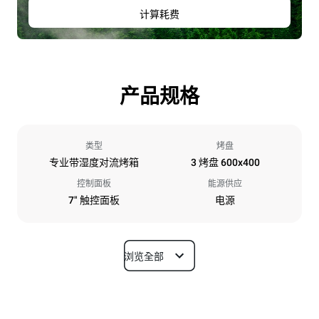
计算耗费
产品规格
类型
烤盘
专业带湿度对流烤箱
3 烤盘 600x400
控制面板
能源供应
7" 触控面板
电源
浏览全部
尺寸
宽度
深度
800 mm
811 mm