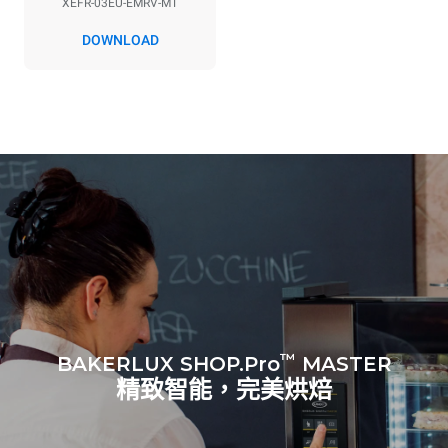
XEFR-03EU-EMRV-MT
*
电力能耗（kwh）和co2排放
DOWNLOAD
电力能耗（kWh）
二氧化碳排放
6.4 kWh/天
0 kg CO2/天
该估计仅包括烤箱产生的直
接排放。间接排放取决于其
连接到的电网的能源组合；
通过选择购买由可再生能源
生产的能源，后者可以被消
除。
Greenhouse Gas
Protocol
假设每天使用烤箱(300天/年)：
8次半载羊角面包
™
BAKERLUX SHOP.Pro
MASTER
精致智能，完美烘焙