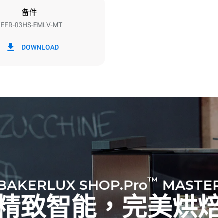
备件
EFR-03HS-EMLV-MT
h）
二氧化碳排放
DOWNLOAD
0 kg CO2/天
该估计仅包括烤箱产生的直接排
放取决于其连接到的电网的能源
选择购买由可再生能源生产的能
以被消除。
™
BAKERLUX SHOP.Pro
MASTE
精致智能，完美烘