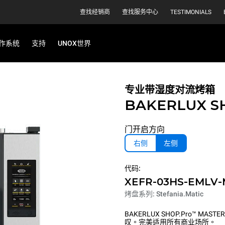
查找经销商
查找服务中心
TESTIMONIALS
作系统
支持
UNOX世界
专业带湿度对流烤箱
BAKERLUX S
门开启方向
右侧
左侧
代码:
XEFR-03HS-EMLV
烤盘系列: Stefania.Matic
BAKERLUX SHOP.Pro™
叹。完美适用所有商业场所。