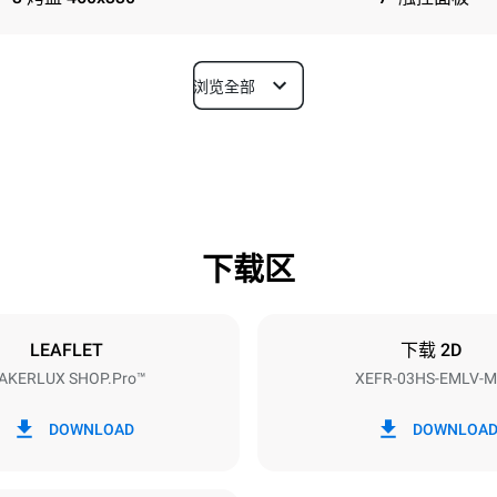
浏览全部
深度
669 mm
下载区
烤盘尺寸
460x330
LEAFLET
下载 2D
AKERLUX SHOP.Pro™
XEFR-03HS-EMLV-M
功率
~
3 kW
DOWNLOAD
DOWNLOA