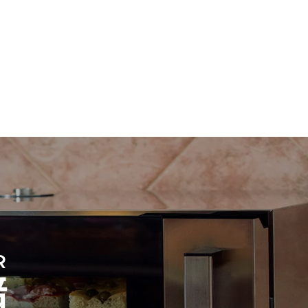
假设每天使用烤箱(300天/年)：
8次半载羊角面包
放。间接排
组合；通过
源，后者可
R
焙