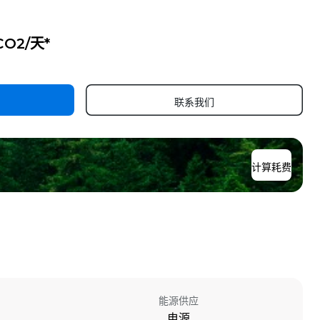
 CO2/天*
联系我们
计算耗费
能源供应
电源