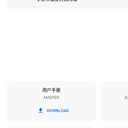
尺寸
宽度
600 mm
重量
36 kg
烤盘规格
烤盘数量
3
用户手册
MASTER
B
能源供应
电压
220-240V 1
DOWNLOAD
插头类型
F型插头 | ✓