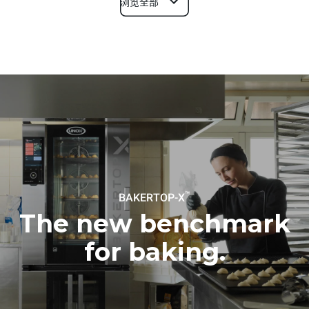
浏览全部
尺寸
宽度
深度
860 mm
1018 mm
高度
重量
789 mm
100 kg
烤盘规格
烤盘数量
烤盘尺寸
5
600x400
™
BAKERTOP-X
烤盘间距
86 mm
The new benchmark
for baking.
能源供应
电压
功率
380-415V 3N~ / 220-240V
11,6 kW