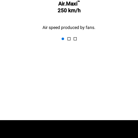
™
Air.Maxi
250 km/h
Air speed produced by fans.