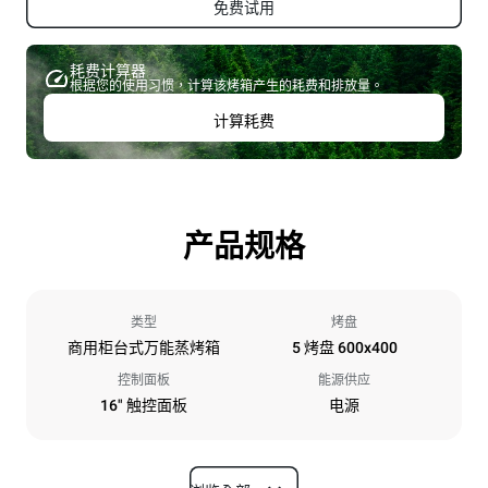
免费试用
耗费计算器
根据您的使用习惯，计算该烤箱产生的耗费和排放量。
计算耗费
产品规格
类型
烤盘
商用柜台式万能蒸烤箱
5 烤盘 600x400
控制面板
能源供应
16" 触控面板
电源