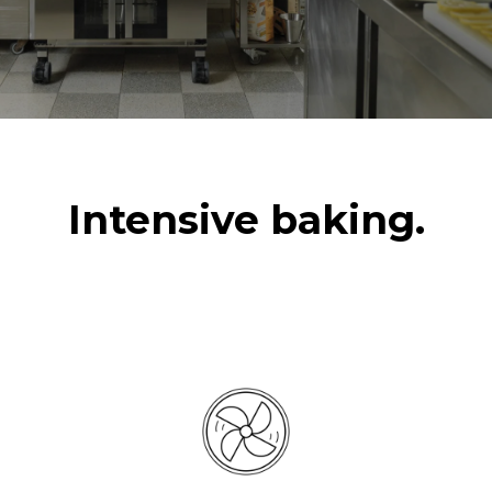
3~ / 220-240V 1~
频率
插头类型
50 / 60 Hz
不包括
*
电力能耗（kwh）和co2排放
电力能耗（kWh）
二氧化碳排放
Intensive baking.
15.4 kWh/天
0 kg CO2/天
该估计仅包括烤箱产生的直
接排放。间接排放取决于其
连接到的电网的能源组合；
通过选择购买由可再生能源
生产的能源，后者可以被消
除。
Greenhouse Gas
Protocol
假设每天使用烤箱(300天/年)：
假设每周使用以下清洗程序(42
周/年)：
8次半载羊角面包
1次短时清洗