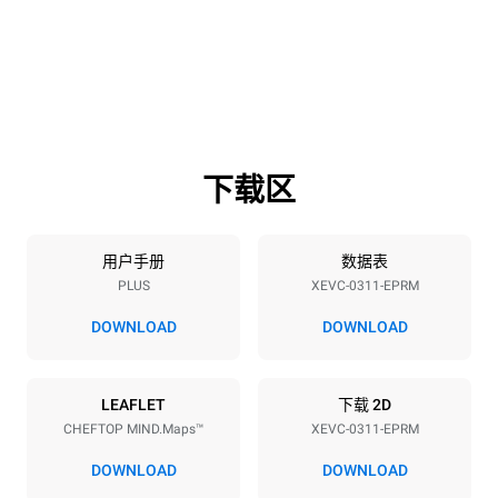
宽度
深度
750 mm
783 mm
高度
重量
538 mm
56 kg
下载区
烤盘规格
烤盘数量
烤盘尺寸
3
GN 1/1
用户手册
数据表
PLUS
XEVC-0311-EPRM
烤盘间距
67 mm
DOWNLOAD
DOWNLOAD
能源供应
LEAFLET
下载 2D
CHEFTOP MIND.Maps™
XEVC-0311-EPRM
电压
功率
380-415V 3N~ / 220-240V
5 kW
DOWNLOAD
DOWNLOAD
3~ / 220-240V 1~