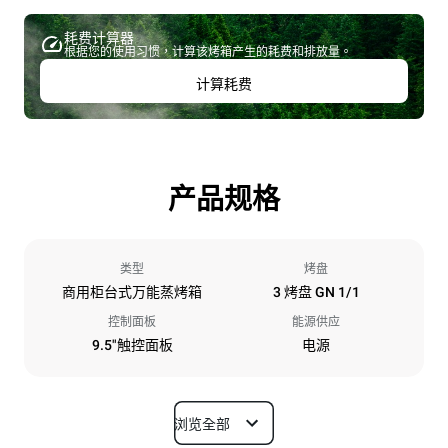
耗费计算器
根据您的使用习惯，计算该烤箱产生的耗费和排放量。
计算耗费
产品规格
类型
烤盘
商用柜台式万能蒸烤箱
3 烤盘 GN 1/1
控制面板
能源供应
9.5"触控面板
电源
浏览全部
尺寸