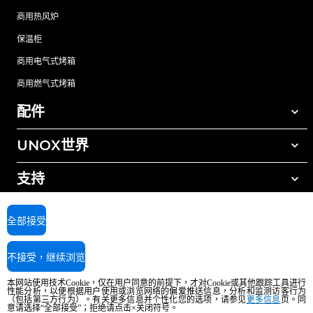
商用热风炉
保温柜
商用电气式烤箱
商用燃气式烤箱
配件
UNOX世界
所有配件
自动清洗清洁剂
支持
我们在全球的办事处
手动清洗清洁剂
树脂过滤水处理
UNOX质保
全部接受
反渗透水处理
查找经销商
不接受，继续浏览
查找服务中心
AI Content Disclaimer
Privacy policy
Cookie policy
本网站使用技术Cookie，仅在用户同意的前提下，才对Cookie或其他跟踪工具进行
版权所有2026 UNOX SpA保留所有权利。Reg.Imp.Padova n°04230750285 -
性能分析，以便根据用户使用或浏览网络的偏爱推送信息，分析和监测访客行为
REA Padova 372835 - Cap.Soc.5.000.000€iv - 增值税/税号04230750285 - IT
（包括第三方行为）。有关更多信息并个性化您的选项，请参见
更多信息
页。同
意请选择“全部接受”；拒绝请点击×关闭符号。
WEEE Reg. No. IT08020000000377