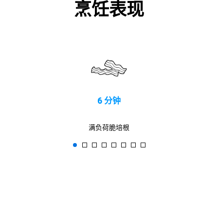
烹饪表现
6 分钟
满负荷脆培根