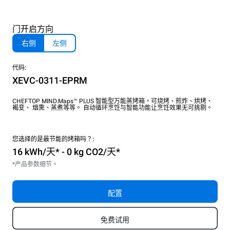
门开启方向
右侧
左侧
代码:
XEVC-0311-EPRM
CHEFTOP MIND.Maps™ PLUS 智能型万能蒸烤箱，可烧烤、煎炸、烘烤、
褐变、 烟熏、蒸煮等等。 自动循环烹饪与智能功能让烹饪效果无可挑剔。
您选择的是最节能的烤箱吗？:
16 kWh/天* - 0 kg CO2/天*
*产品参数细节。
配置
免费试用