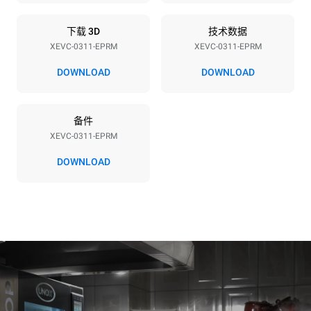
频率
插头类型
50 / 60 Hz
不包括
下载 3D
技术数据
XEVC-0311-EPRM
XEVC-0311-EPRM
DOWNLOAD
DOWNLOAD
*
电力能耗（kwh）和co2排放
电力能耗（kWh）
二氧化碳排放
备件
16 kWh/天
0 kg CO2/天
该估计仅包括烤箱产生的直
XEVC-0311-EPRM
接排放。间接排放取决于其
连接到的电网的能源组合；
DOWNLOAD
通过选择购买由可再生能源
生产的能源，后者可以被消
除。
Greenhouse Gas
Protocol
假设每天使用烤箱(300天/年)：
假设每周使用以下清洗程序(42
周/年)：
6次轻载烤鸡(载量为20%)
1次长时清洗
1次满载烘烤土豆
1次中时清洗
3次满载蒸汽烹饪
180°C空烤箱2小时