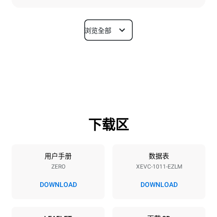
浏览全部
尺寸
宽度
深度
750 mm
783 mm
高度
重量
1010 mm
85 kg
下载区
烤盘规格
烤盘数量
烤盘尺寸
10
GN 1/1
用户手册
数据表
ZERO
XEVC-1011-EZLM
烤盘间距
67 mm
DOWNLOAD
DOWNLOAD