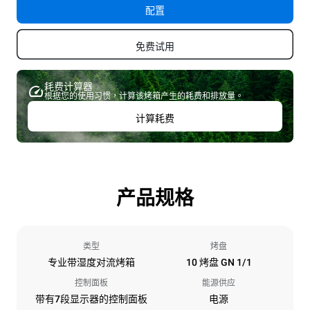
配置
免费试用
耗费计算器
根据您的使用习惯，计算该烤箱产生的耗费和排放量。
计算耗费
产品规格
类型
烤盘
专业带湿度对流烤箱
10 烤盘 GN 1/1
控制面板
能源供应
带有7段显示器的控制面板
电源