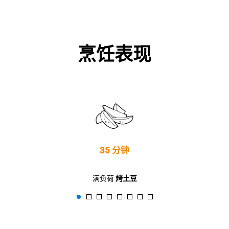
烹饪表现
35 分钟
满负荷
烤土豆