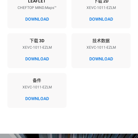
能源供应
LEAFLET
下载 2D
CHEFTOP MIND.Maps™
XEVC-1011-EZLM
电压
功率
380-415V 3N~ / 220-240V
18,5 kW
DOWNLOAD
DOWNLOAD
3~
频率
插头类型
50 / 60 Hz
不包括
下载 3D
技术数据
XEVC-1011-EZLM
XEVC-1011-EZLM
DOWNLOAD
DOWNLOAD
*
电力能耗（kwh）和co2排放
电力能耗（kWh）
二氧化碳排放
备件
48.3 kWh/天
0 kg CO2/天
该估计仅包括烤箱产生的直
XEVC-1011-EZLM
接排放。间接排放取决于其
连接到的电网的能源组合；
DOWNLOAD
通过选择购买由可再生能源
生产的能源，后者可以被消
除。
Greenhouse Gas
Protocol
假设每天使用烤箱(300天/年)：
6次轻载烤鸡(载量为20%)
1次满载烘烤土豆