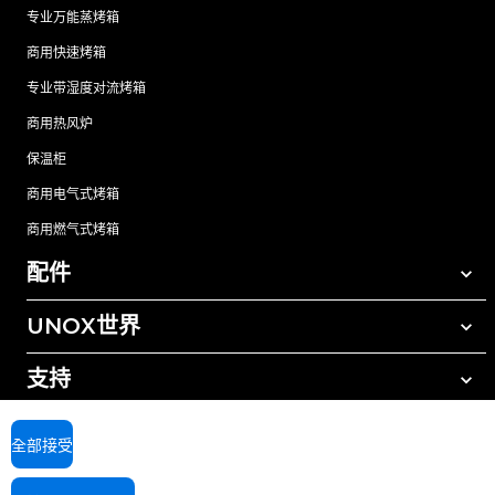
专业万能蒸烤箱
商用快速烤箱
专业带湿度对流烤箱
商用热风炉
保温柜
商用电气式烤箱
商用燃气式烤箱
配件
UNOX世界
所有配件
自动清洗清洁剂
支持
我们在全球的办事处
手动清洗清洁剂
树脂过滤水处理
UNOX质保
全部接受
反渗透水处理
查找经销商