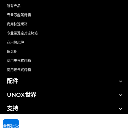
所有产品
专业万能蒸烤箱
商用快速烤箱
专业带湿度对流烤箱
商用热风炉
保温柜
商用电气式烤箱
商用燃气式烤箱
配件
UNOX世界
所有配件
自动清洗清洁剂
支持
我们在全球的办事处
手动清洗清洁剂
树脂过滤水处理
UNOX质保
全部接受