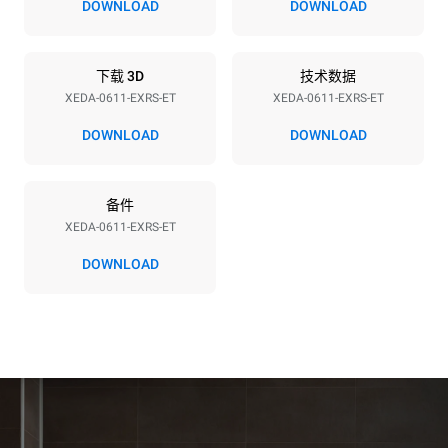
380-415V 3N~ / 220-240V
11,6 kW
DOWNLOAD
DOWNLOAD
3~ / 220-240V 1~
频率
插头类型
50 / 60 Hz
不包括
下载 3D
技术数据
XEDA-0611-EXRS-ET
XEDA-0611-EXRS-ET
DOWNLOAD
DOWNLOAD
*
电力能耗（kwh）和co2排放
电力能耗（kWh）
二氧化碳排放
备件
27.4 kWh/天
0 kg CO2/天
该估计仅包括烤箱产生的直
XEDA-0611-EXRS-ET
接排放。间接排放取决于其
连接到的电网的能源组合；
DOWNLOAD
通过选择购买由可再生能源
生产的能源，后者可以被消
除。
Greenhouse Gas
Protocol
假设每天使用烤箱(300天/年)：
假设每周使用以下清洗程序(42
周/年)：
6次轻载烤鸡(载量为20%)
1次长时清洗
1次满载烘烤土豆
1次中时清洗
3次满载蒸汽烹饪
180°C空烤箱2小时