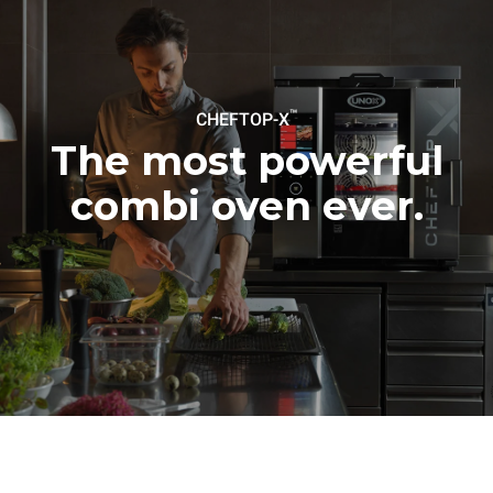
™
CHEFTOP-X
The most powerful
combi oven ever.