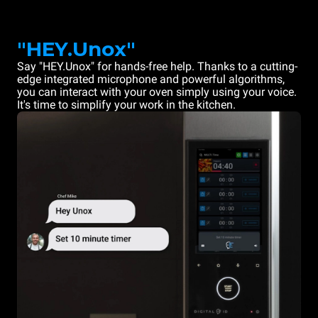
"HEY.Unox"
Say "HEY.Unox" for hands-free help. Thanks to a cutting-
edge integrated microphone and powerful algorithms,
you can interact with your oven simply using your voice.
It's time to simplify your work in the kitchen.