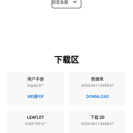
浏览全部
尺寸
宽度
深度
750 mm
841 mm
高度
重量
789 mm
114 kg
下载区
烤盘规格
烤盘数量
烤盘尺寸
6
GN 1/1
用户手册
数据表
Digital.ID™
XEDA-0611-EXRS-ET
烤盘间距
67 mm
WEB
PDF
DOWNLOAD
能源供应
LEAFLET
下载 2D
CHEFTOP-X™
XEDA-0611-EXRS-ET
电压
功率