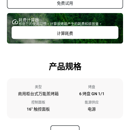
免费试用
耗费计算器
根据您的使用习惯，计算该烤箱产生的耗费和排放量。
计算耗费
产品规格
类型
烤盘
商用柜台式万能蒸烤箱
6 烤盘 GN 1/1
控制面板
能源供应
16" 触控面板
电源