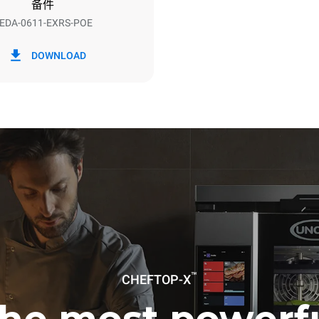
备件
EDA-0611-EXRS-POE
h）
二氧化碳排放
DOWNLOAD
0 kg CO2/天
该估计仅包括烤箱产生的直接排
放取决于其连接到的电网的能源
选择购买由可再生能源生产的能
以被消除。
下清洗程序(42 周/年)：
洗
洗
™
CHEFTOP-X