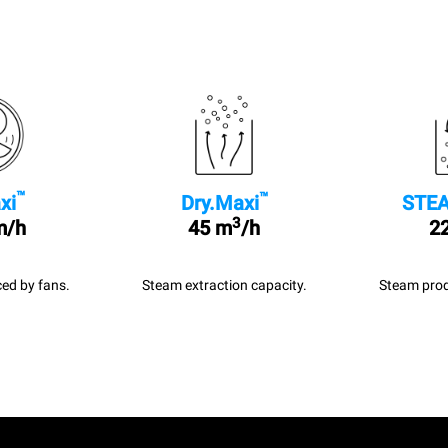
™
™
xi
Dry.Maxi
STEA
3
m/h
45 m
/h
22
ed by fans.
Steam extraction capacity.
Steam prod