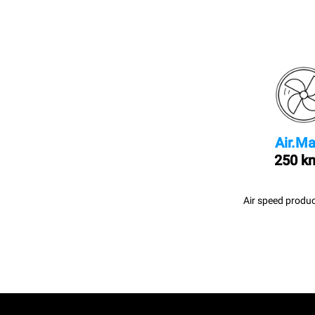
Air.Ma
250 k
Air speed produc