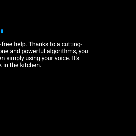
"
free help. Thanks to a cutting-
one and powerful algorithms, you
n simply using your voice. It's
 in the kitchen.