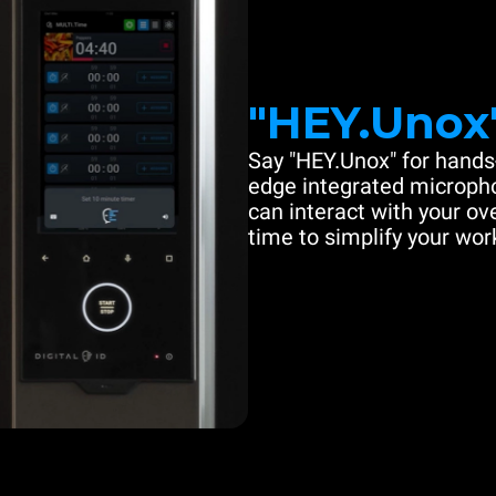
"HEY.Unox
Say "HEY.Unox" for hands-
edge integrated microph
can interact with your ove
time to simplify your work