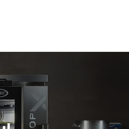
假设每天使用烤箱(300天/年)：
6次轻载烤鸡(载量为20%)
1次满载烘烤土豆
放。间接排
3次满载蒸汽烹饪
组合；通过
180°C空烤箱2小时
源，后者可