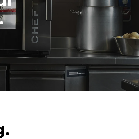
ul
.
g.