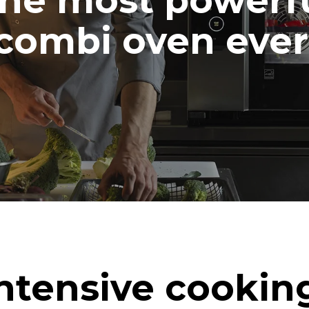
he most powerf
combi oven ever
ntensive cookin