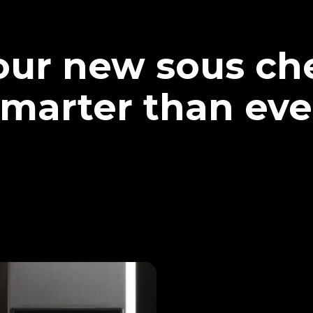
our new sous che
marter than eve