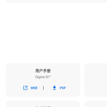
尺寸
宽度
750 mm
重量
114 kg
烤盘规格
烤盘数量
6
用户手册
Digital.ID™
能源供应
电压
380-415V 3N
WEB
PDF
1~
插头类型
不包括