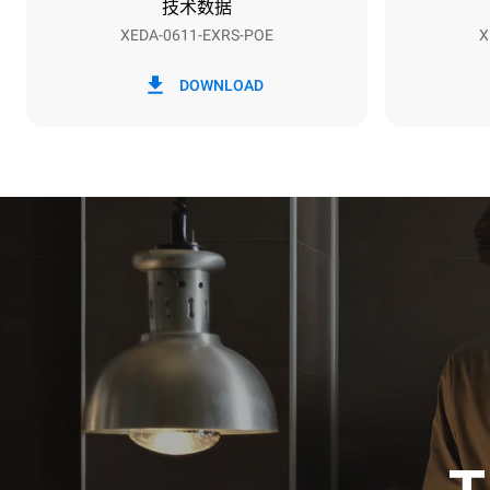
技术数据
XEDA-0611-EXRS-POE
X
*
电力能耗（kwh）和co2排放
电力能耗（kW
DOWNLOAD
27.4 kWh/天
假设每周使用以
1次长时清
1次中时清