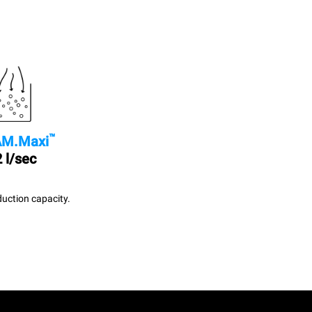
™
M.Maxi
 l/sec
uction capacity.