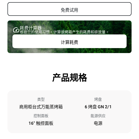
免费试用
耗费计算器
根据您的使用习惯，计算该烤箱产生的耗费和排放量。
计算耗费
产品规格
类型
烤盘
商用柜台式万能蒸烤箱
6 烤盘 GN 2/1
控制面板
能源供应
16" 触控面板
电源