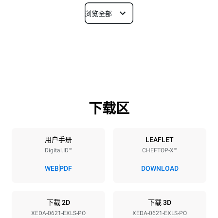
浏览全部
尺寸
宽度
深度
860 mm
1180 mm
高度
重量
849 mm
150 kg
下载区
烤盘规格
烤盘数量
烤盘尺寸
6
GN 2/1
用户手册
LEAFLET
Digital.ID™
CHEFTOP-X™
烤盘间距
77 mm
WEB
PDF
DOWNLOAD
能源供应
下载 2D
下载 3D
XEDA-0621-EXLS-PO
XEDA-0621-EXLS-PO
电压
功率