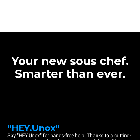
Your new sous chef.
Smarter than ever.
"HEY.Unox"
Say "HEY.Unox" for hands-free help. Thanks to a cutting-