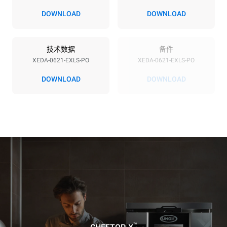
380-415V 3N~ / 220-240V
23,1 kW
DOWNLOAD
DOWNLOAD
3~
频率
插头类型
50 / 60 Hz
不包括
技术数据
备件
XEDA-0621-EXLS-PO
XEDA-0621-EXLS-PO
DOWNLOAD
DOWNLOAD
*
电力能耗（kwh）和co2排放
电力能耗（kWh）
二氧化碳排放
91 kWh/天
0 kg CO2/天
该估计仅包括烤箱产生的直
接排放。间接排放取决于其
连接到的电网的能源组合；
通过选择购买由可再生能源
生产的能源，后者可以被消
除。
Greenhouse Gas
Protocol
假设每天使用烤箱(365天/年)：
假设每周使用以下清洗程序(52
周/年)：
6次满载烤鸡
7次长时清洗
6 次满载蒸汽烹饪
™