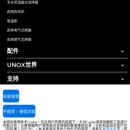
专业带湿度对流烤箱
商用热风炉
保温柜
商用电气式烤箱
商用燃气式烤箱
配件
UNOX世界
所有配件
自动清洗清洁剂
支持
我们在全球的办事处
手动清洗清洁剂
树脂过滤水处理
UNOX质保
全部接受
反渗透水处理
查找经销商
不接受，继续浏览
查找服务中心
AI Content Disclaimer
Privacy policy
Cookie policy
本网站使用技术Cookie，仅在用户同意的前提下，才对Cookie或其他跟踪工具进行
版权所有2026 UNOX SpA保留所有权利。Reg.Imp.Padova n°04230750285 -
性能分析，以便根据用户使用或浏览网络的偏爱推送信息，分析和监测访客行为
（包括第三方行为）。有关更多信息并个性化您的选项，请参见
更多信息
页。同
REA Padova 372835 - Cap.Soc.5.000.000€iv - 增值税/税号04230750285 - IT