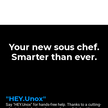
Your new sous chef.
Smarter than ever.
"HEY.Unox"
Say "HEY.Unox" for hands-free help. Thanks to a cutting-