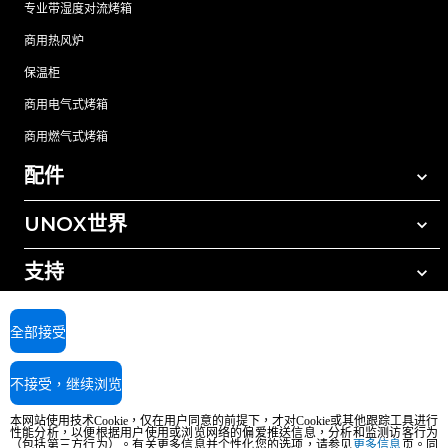
专业带湿度对流烤箱
商用热风炉
保温柜
商用电气式烤箱
商用燃气式烤箱
配件
UNOX世界
所有配件
自动清洗清洁剂
支持
我们在全球的办事处
手动清洗清洁剂
树脂过滤水处理
UNOX质保
全部接受
反渗透水处理
查找经销商
不接受，继续浏览
查找服务中心
AI Content Disclaimer
Privacy policy
Cookie policy
本网站使用技术Cookie，仅在用户同意的前提下，才对Cookie或其他跟踪工具进行
版权所有2026 UNOX SpA保留所有权利。Reg.Imp.Padova n°04230750285 -
性能分析，以便根据用户使用或浏览网络的偏爱推送信息，分析和监测访客行为
（包括第三方行为）。有关更多信息并个性化您的选项，请参见
更多信息
页。同
REA Padova 372835 - Cap.Soc.5.000.000€iv - 增值税/税号04230750285 - IT