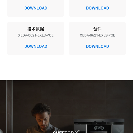
380-415V 3N~ / 220-240V
23,1 kW
DOWNLOAD
DOWNLOAD
3~
频率
插头类型
50 / 60 Hz
不包括
技术数据
备件
XEDA-0621-EXLS-POE
XEDA-0621-EXLS-POE
DOWNLOAD
DOWNLOAD
*
电力能耗（kwh）和co2排放
电力能耗（kWh）
二氧化碳排放
91 kWh/天
0 kg CO2/天
该估计仅包括烤箱产生的直
接排放。间接排放取决于其
连接到的电网的能源组合；
通过选择购买由可再生能源
生产的能源，后者可以被消
除。
Greenhouse Gas
Protocol
假设每天使用烤箱(365天/年)：
假设每周使用以下清洗程序(52
周/年)：
6次满载烤鸡
7次长时清洗
6 次满载蒸汽烹饪
™