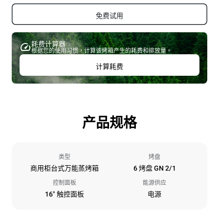
免费试用
耗费计算器
根据您的使用习惯，计算该烤箱产生的耗费和排放量。
计算耗费
产品规格
类型
烤盘
商用柜台式万能蒸烤箱
6 烤盘 GN 2/1
控制面板
能源供应
16" 触控面板
电源