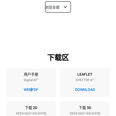
浏览全部
尺寸
宽度
深度
860 mm
1180 mm
高度
重量
849 mm
150 kg
下载区
烤盘规格
烤盘数量
烤盘尺寸
6
GN 2/1
用户手册
LEAFLET
Digital.ID™
CHEFTOP-X™
烤盘间距
77 mm
WEB
PDF
DOWNLOAD
能源供应
下载 2D
下载 3D
XEDA-0621-EXLS-POE
XEDA-0621-EXLS-POE
电压
功率