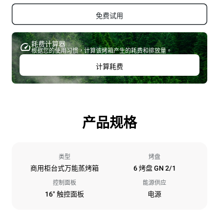
免费试用
耗费计算器
根据您的使用习惯，计算该烤箱产生的耗费和排放量。
计算耗费
产品规格
类型
烤盘
商用柜台式万能蒸烤箱
6 烤盘 GN 2/1
控制面板
能源供应
16" 触控面板
电源