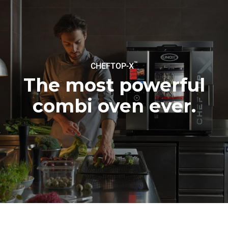
™
CHEFTOP-X
The most powerful
combi oven ever.