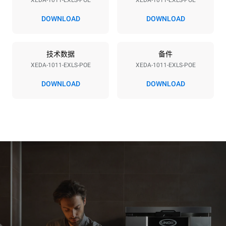
XEDA-1011-EXLS-POE
XEDA-1011-EXLS-POE
电压
功率
380-415V 3N~ / 220-240V
19,6 kW
DOWNLOAD
DOWNLOAD
3~
频率
插头类型
50 / 60 Hz
不包括
技术数据
备件
XEDA-1011-EXLS-POE
XEDA-1011-EXLS-POE
DOWNLOAD
DOWNLOAD
*
电力能耗（kwh）和co2排放
电力能耗（kWh）
二氧化碳排放
38.8 kWh/天
0 kg CO2/天
该估计仅包括烤箱产生的直
接排放。间接排放取决于其
连接到的电网的能源组合；
通过选择购买由可再生能源
生产的能源，后者可以被消
除。
Greenhouse Gas
Protocol
假设每天使用烤箱(300天/年)：
假设每周使用以下清洗程序(42
周/年)：
6次轻载烤鸡(载量为20%)
1次长时清洗
1次满载烘烤土豆
1次中时清洗
3次满载蒸汽烹饪