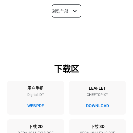
浏览全部
尺寸
宽度
深度
750 mm
841 mm
高度
重量
1069 mm
132 kg
下载区
烤盘规格
烤盘数量
烤盘尺寸
10
GN 1/1
用户手册
LEAFLET
Digital.ID™
CHEFTOP-X™
烤盘间距
67 mm
WEB
PDF
DOWNLOAD
能源供应
下载 2D
下载 3D