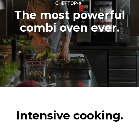
180°C空烤箱2小时
™
CHEFTOP-X
The most powerful
combi oven ever.
Intensive cooking.