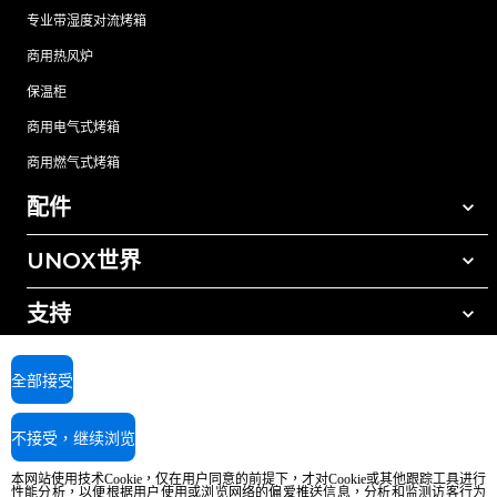
专业带湿度对流烤箱
商用热风炉
保温柜
商用电气式烤箱
商用燃气式烤箱
配件
UNOX世界
所有配件
自动清洗清洁剂
支持
我们在全球的办事处
手动清洗清洁剂
树脂过滤水处理
UNOX质保
全部接受
反渗透水处理
查找经销商
不接受，继续浏览
查找服务中心
AI Content Disclaimer
Privacy policy
Cookie policy
本网站使用技术Cookie，仅在用户同意的前提下，才对Cookie或其他跟踪工具进行
版权所有2026 UNOX SpA保留所有权利。Reg.Imp.Padova n°04230750285 -
性能分析，以便根据用户使用或浏览网络的偏爱推送信息，分析和监测访客行为