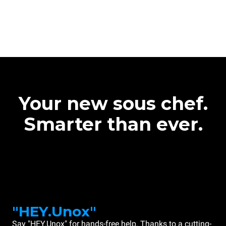
Your new sous chef.
Smarter than ever.
"HEY.Unox"
Say "HEY.Unox" for hands-free help. Thanks to a cutting-