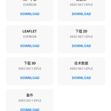
EVEREO®
XEEC-0611-EPLS
烤盘间距
67 mm
DOWNLOAD
DOWNLOAD
能源供应
LEAFLET
下载 2D
EVEREO®
XEEC-0611-EPLS
电压
功率
220-240V 1N~
2,9 kW
DOWNLOAD
DOWNLOAD
频率
插头类型
50 / 60 Hz
Type G | H07RN-F
下载 3D
技术数据
XEEC-0611-EPLS
XEEC-0611-EPLS
DOWNLOAD
DOWNLOAD
备件
XEEC-0611-EPLS
DOWNLOAD