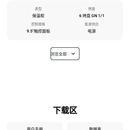
类型
烤盘
保温柜
6 烤盘 GN 1/1
控制面板
能源供应
9.5"触控面板
电源
浏览全部
尺寸
宽度
深度
750 mm
628 mm
高度
重量
647 mm
59 kg
下载区
烤盘规格
烤盘数量
烤盘尺寸
6
GN 1/1
用户手册
数据表