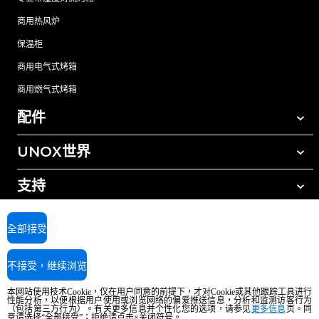
商用热风炉
保温柜
商用电气式烤箱
商用燃气式烤箱
配件
UNOX世界
所有配件
自动清洗清洁剂
支持
我们在全球的办事处
手动清洗清洁剂
树脂过滤水处理
UNOX质保
全部接受
反渗透水处理
查找经销商
不接受，继续浏览
查找服务中心
AI Content Disclaimer
Privacy policy
Cookie policy
本网站使用技术Cookie，仅在用户同意的前提下，才对Cookie或其他跟踪工具进行
版权所有2026 UNOX SpA保留所有权利。Reg.Imp.Padova n°04230750285 -
性能分析，以便根据用户使用或浏览网络的偏爱推送信息，分析和监测访客行为
（包括第三方行为）。有关更多信息并个性化您的选项，请参见
更多信息
页。同
REA Padova 372835 - Cap.Soc.5.000.000€iv - 增值税/税号04230750285 - IT
意请选择“全部接受”；拒绝请点击×关闭符号。
WEEE Reg. No. IT08020000000377