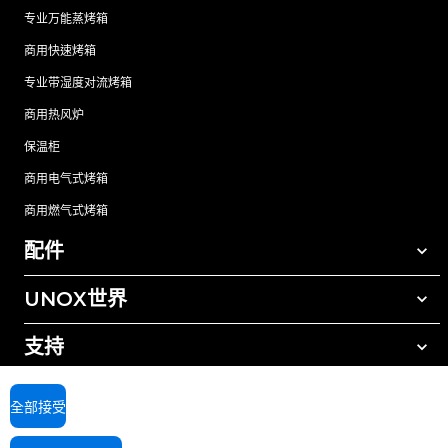
专业万能蒸烤箱
商用快速烤箱
专业带湿度对流烤箱
商用热风炉
保温柜
商用电气式烤箱
商用燃气式烤箱
配件
UNOX世界
所有配件
自动清洗清洁剂
支持
我们在全球的办事处
手动清洗清洁剂
树脂过滤水处理
UNOX质保
全部接受
反渗透水处理
查找经销商