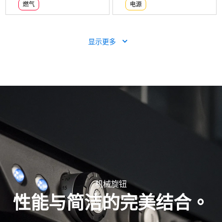
燃气
电源
显示更多
XV4093
可加湿的热风炉
CHEFLUX™
BIG
烤盘数量
电源
XV813G
XV1093
三相电源
电压仅限 380-415V 3N~
可加湿的热风炉
可加湿的热风炉
CHEFLUX™
CHEFLUX™
COUNTERTOP
BIG
XV4093
烤盘数量
烤盘数量
可加湿的热风炉
CHEFLUX™
BIG
燃气
电源
烤盘数量
电源
机械旋钮
三相电源
电压仅限 380-415V 3N~
性能与简洁的完美结合。