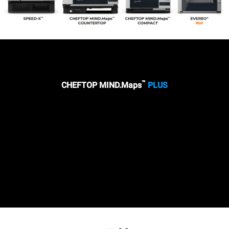
烹饪性能
™
CHEFTOP MIND.Maps
PLUS