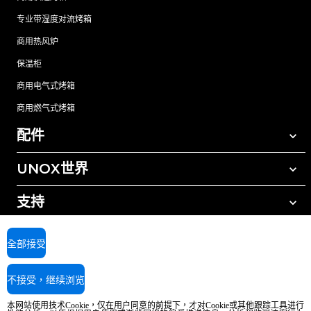
专业带湿度对流烤箱
商用热风炉
保温柜
商用电气式烤箱
商用燃气式烤箱
配件
UNOX世界
所有配件
自动清洗清洁剂
支持
我们在全球的办事处
手动清洗清洁剂
树脂过滤水处理
UNOX质保
全部接受
反渗透水处理
查找经销商
不接受，继续浏览
查找服务中心
AI Content Disclaimer
Privacy policy
Cookie policy
本网站使用技术Cookie，仅在用户同意的前提下，才对Cookie或其他跟踪工具进行