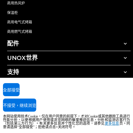
商用热风炉
保温柜
商用电气式烤箱
商用燃气式烤箱
配件
UNOX世界
所有配件
自动清洗清洁剂
支持
我们在全球的办事处
手动清洗清洁剂
树脂过滤水处理
UNOX质保
全部接受
反渗透水处理
查找经销商
不接受，继续浏览
查找服务中心
AI Content Disclaimer
Privacy policy
Cookie policy
本网站使用技术Cookie，仅在用户同意的前提下，才对Cookie或其他跟踪工具进行
版权所有2026 UNOX SpA保留所有权利。Reg.Imp.Padova n°04230750285 -
性能分析，以便根据用户使用或浏览网络的偏爱推送信息，分析和监测访客行为
REA Padova 372835 - Cap.Soc.5.000.000€iv - 增值税/税号04230750285 - IT
（包括第三方行为）。有关更多信息并个性化您的选项，请参见
更多信息
页。同
意请选择“全部接受”；拒绝请点击×关闭符号。
WEEE Reg. No. IT08020000000377