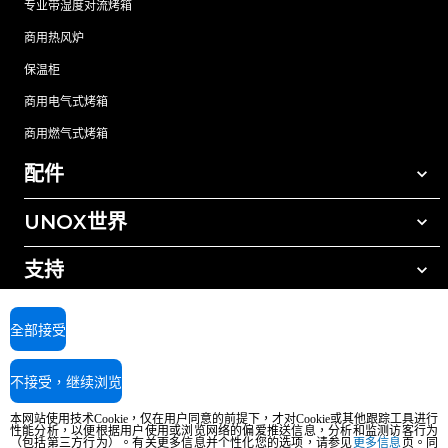
专业带湿度对流烤箱
商用热风炉
保温柜
商用电气式烤箱
商用燃气式烤箱
配件
UNOX世界
所有配件
自动清洗清洁剂
支持
我们在全球的办事处
手动清洗清洁剂
树脂过滤水处理
UNOX质保
全部接受
反渗透水处理
查找经销商
不接受，继续浏览
查找服务中心
AI Content Disclaimer
Privacy policy
Cookie policy
本网站使用技术Cookie，仅在用户同意的前提下，才对Cookie或其他跟踪工具进行
版权所有2026 UNOX SpA保留所有权利。Reg.Imp.Padova n°04230750285 -
性能分析，以便根据用户使用或浏览网络的偏爱推送信息，分析和监测访客行为
REA Padova 372835 - Cap.Soc.5.000.000€iv - 增值税/税号04230750285 - IT
（包括第三方行为）。有关更多信息并个性化您的选项，请参见
更多信息
页。同