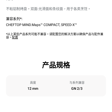
不粘铝制烤盘。双面-光滑面和条纹面，用于各类烹饪。
兼容系列*:
CHEFTOP MIND.Maps™ COMPACT
,
SPEED-X™
*以上某些产品系列可能不兼容。请配置您的解决方案以确保产品与配件兼
容。
配置
产品规格
高度
与系列兼容
12 mm
GN 2/3