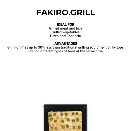
FAKIRO.GRILL
IDEAL FOR
Grilled meat and fish
Grilled vegetables
Pizza and Focaccia
ADVANTAGES
Grilling times up to 30% less than traditional grilling equipment or fry tops
Grilling different types of food at the same time