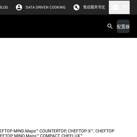
BLOG
DATA DRIVEN COOKING
售后服务专区
澳门
配置器
EFTOP MIND.Maps™ COUNTERTOP
,
CHEFTOP-X™
,
CHEFTOP
EFTOP MIND.Maps™ COMPACT
,
CHEFLUX™