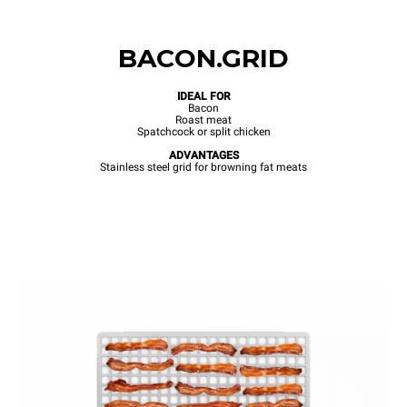
BACON.GRID
IDEAL FOR
Bacon
Roast meat
Spatchcock or split chicken
ADVANTAGES
Stainless steel grid for browning fat meats