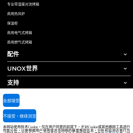
专业带湿度对流烤箱
商用热风炉
保温柜
商用电气式烤箱
商用燃气式烤箱
配件
UNOX世界
所有配件
自动清洗清洁剂
支持
我们在全球的办事处
手动清洗清洁剂
树脂过滤水处理
UNOX质保
全部接受
反渗透水处理
查找经销商
不接受，继续浏览
查找服务中心
AI Content Disclaimer
Privacy policy
Cookie policy
本网站使用技术Cookie，仅在用户同意的前提下，才对Cookie或其他跟踪工具进行
版权所有2026 UNOX SpA保留所有权利。Reg.Imp.Padova n°04230750285 -
性能分析，以便根据用户使用或浏览网络的偏爱推送信息，分析和监测访客行为