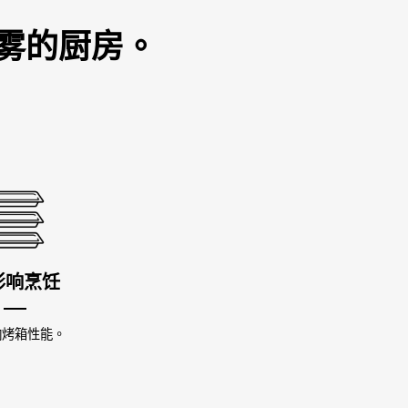
雾的厨房。
影响烹饪
响烤箱性能。