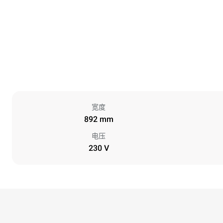
宽度
892 mm
电压
230 V