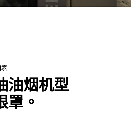
烟雾
抽油烟机型
眼罩。