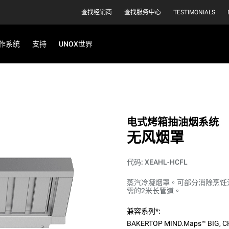
查找经销商
查找服务中心
TESTIMONIALS
作系统
支持
UNOX世界
电式烤箱抽油烟系统
无风烟罩
代码: XEAHL-HCFL
蒸汽冷凝烟罩。可部分消除烹饪
需的2米长管道。
兼容系列*:
BAKERTOP MIND.Maps™ BIG
,
C