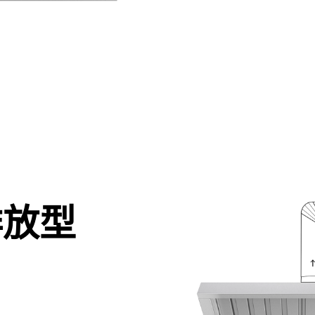
排放型
。