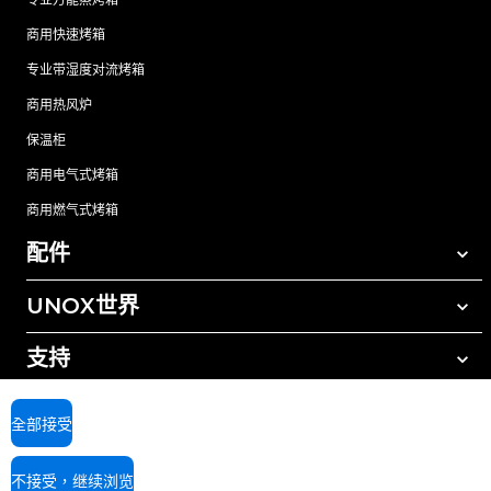
商用快速烤箱
专业带湿度对流烤箱
商用热风炉
保温柜
商用电气式烤箱
商用燃气式烤箱
配件
UNOX世界
所有配件
自动清洗清洁剂
支持
我们在全球的办事处
手动清洗清洁剂
树脂过滤水处理
UNOX质保
全部接受
反渗透水处理
查找经销商
不接受，继续浏览
查找服务中心