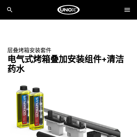
层叠烤箱安装套件
电气式烤箱叠加安装组件+清洁
药水