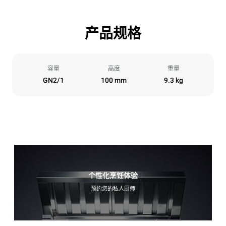
产品规格
容量
高度
重量
GN2/1
100 mm
9.3 kg
个性化烹饪体验
预约您的私人厨师