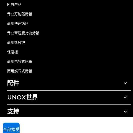
所有产品
专业万能蒸烤箱
商用快速烤箱
专业带湿度对流烤箱
商用热风炉
保温柜
商用电气式烤箱
商用燃气式烤箱
配件
UNOX世界
所有配件
自动清洗清洁剂
支持
我们在全球的办事处
手动清洗清洁剂
树脂过滤水处理
UNOX质保
全部接受