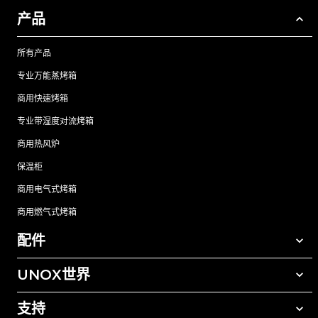
产品
所有产品
专业万能蒸烤箱
商用快速烤箱
专业带湿度对流烤箱
商用热风炉
保温柜
商用电气式烤箱
商用燃气式烤箱
配件
UNOX世界
所有配件
自动清洗清洁剂
支持
我们在全球的办事处