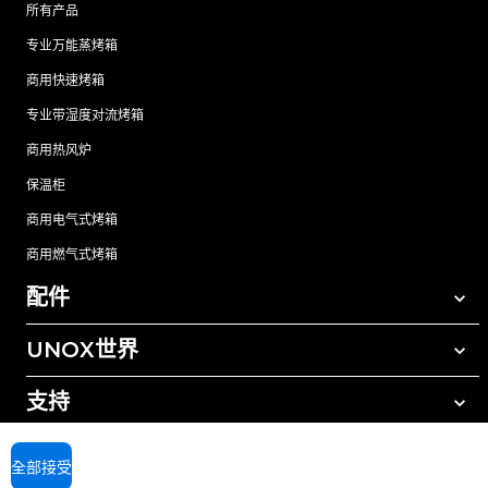
所有产品
专业万能蒸烤箱
商用快速烤箱
专业带湿度对流烤箱
商用热风炉
保温柜
商用电气式烤箱
商用燃气式烤箱
配件
UNOX世界
所有配件
自动清洗清洁剂
支持
我们在全球的办事处
手动清洗清洁剂
树脂过滤水处理
UNOX质保
全部接受