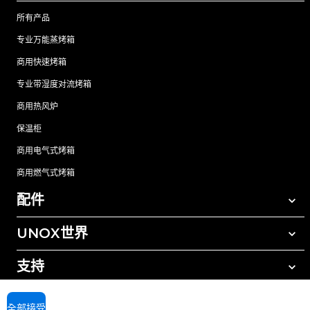
所有产品
专业万能蒸烤箱
商用快速烤箱
专业带湿度对流烤箱
商用热风炉
保温柜
商用电气式烤箱
商用燃气式烤箱
配件
UNOX世界
所有配件
自动清洗清洁剂
支持
我们在全球的办事处
手动清洗清洁剂
树脂过滤水处理
UNOX质保
全部接受