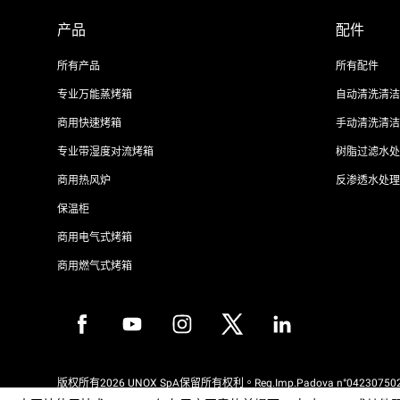
产品
配件
所有产品
所有配件
专业万能蒸烤箱
自动清洗清洁
商用快速烤箱
手动清洗清洁
专业带湿度对流烤箱
树脂过滤水处
商用热风炉
反渗透水处理
保温柜
商用电气式烤箱
商用燃气式烤箱
版权所有2026 UNOX SpA保留所有权利。Reg.Imp.Padova n°042307502
REA Padova 372835 - Cap.Soc.5.000.000€iv - 增值税/税号04230750285