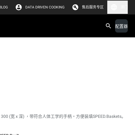
BLOG
DATA DRIVEN COOKING
售后服务专区
澳门
配置器
300 (宽 x 深) ，带符合人体工学的手柄。方便装填SPEED.Baskets。