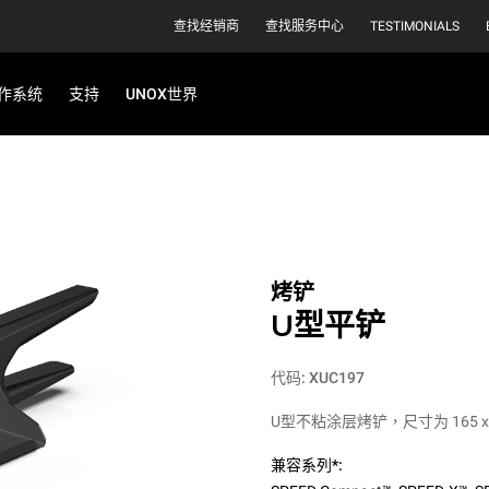
查找经销商
查找服务中心
TESTIMONIALS
作系统
支持
UNOX世界
烤铲
U型平铲
代码: XUC197
U型不粘涂层烤铲，尺寸为 165 x 
兼容系列*: