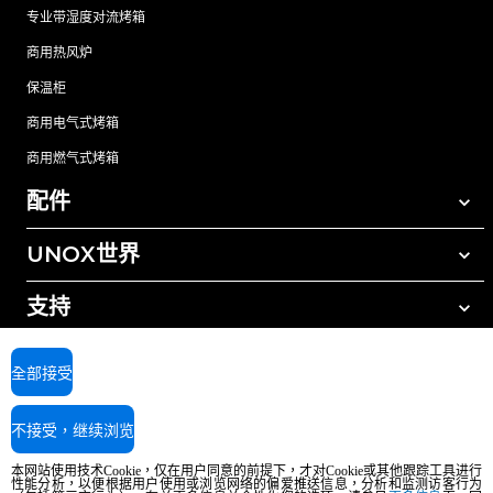
专业带湿度对流烤箱
商用热风炉
保温柜
商用电气式烤箱
商用燃气式烤箱
配件
UNOX世界
所有配件
自动清洗清洁剂
支持
我们在全球的办事处
手动清洗清洁剂
树脂过滤水处理
UNOX质保
全部接受
反渗透水处理
查找经销商
不接受，继续浏览
查找服务中心
AI Content Disclaimer
Privacy policy
Cookie policy
本网站使用技术Cookie，仅在用户同意的前提下，才对Cookie或其他跟踪工具进行
版权所有2026 UNOX SpA保留所有权利。Reg.Imp.Padova n°04230750285 -
性能分析，以便根据用户使用或浏览网络的偏爱推送信息，分析和监测访客行为