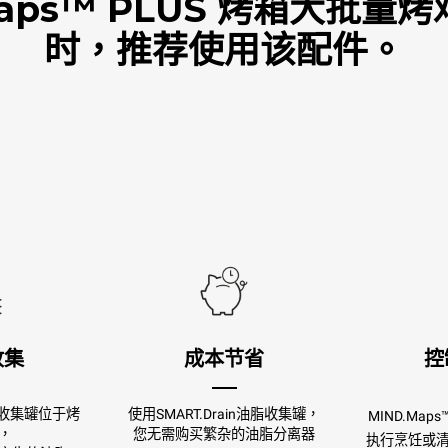
Maps™ PLUS 烤箱大批
时，推荐使用该配件。
收集
成本节省
控
油脂收集罐位于烤
使用SMART.Drain油脂收集罐，
MIND.Map
，
您无需购买繁杂的油脂分离器
执行烹饪或