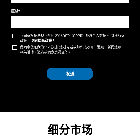
座机
*
我同意根据法规（EU）2016/679（GDPR）处理个人数据。 阅读隐私
政策。
阅读隐私政策
*
我同意使用我的个人数据, 通过电话或邮件接收商业通讯、新闻通讯、
相关活动、邀请或满意度调查等。
发送
细分市场