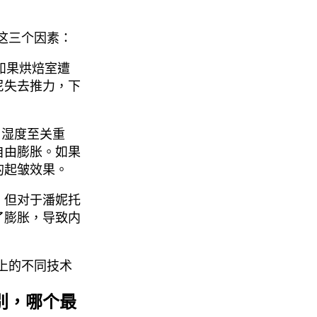
这三个因素：
如果烘焙室遭
尼失去推力，下
，湿度至关重
自由膨胀。如果
的起皱效果。
，但对于潘妮托
了膨胀，导致内
上的不同技术
别，哪个最