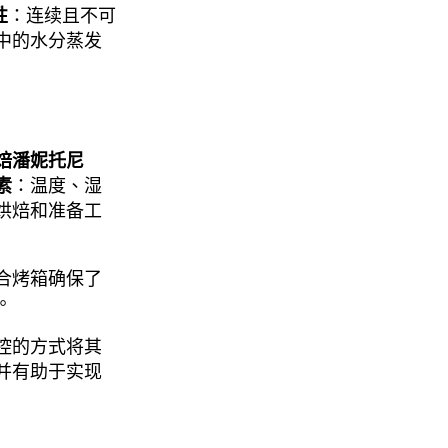
性
：连续且不可
中的水分蒸发
焙潘妮托尼
素
：温度、湿
烘焙和准备工
合烤箱确保了
。
控的方式将其
并有助于实现