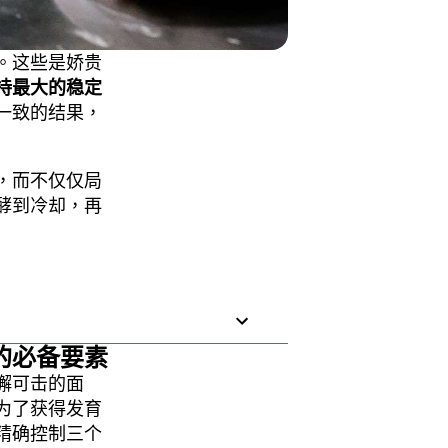
。这些是娇贵
持最大的稳定
一致的结果，
，而不仅仅局
酵到冷却，再
的必备要素
懈可击的面
为了获得发育
精确控制三个