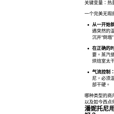
关键变量：热
一个完美无瑕
从一开始
遇突然的
沉并“倒塌
在正确的时
要。蒸汽
烘焙室太
气流控制
尼，必须
部干硬。
哪种类型的商
以及如今西点
潘妮托尼