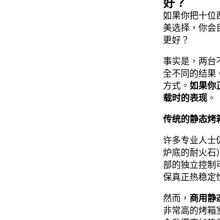
好？
如果你把十位
美选择，你会
更好？
事实是，两台
全不同的结果
方式。
如果你
载时的表现
。
传统的静态烤
许多专业人士
炉底的耐火石
部的独立控制
保真正热稳定
然而，
商用静
非常高的烤箱