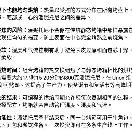
载下也能均匀烘焙：
热量以受控的方式分布在所有烤盘上
部、底部或中心的潘妮托尼之间的差异。
烧焦的风险：
潘妮托尼不会像在传统静态烤箱中那样暴露
实现更均匀的褐变，防止表面在中心完全烤熟之前烧焦。
柔软：
湿度和气流控制有助于避免表皮过厚和面包芯干燥
持柔软。
烘焙时间：
组合烤箱的热交换缩短了与静态烤箱相比的烘
需要大约1小时15-20分钟的800克潘妮托尼，在 Unox
分钟即可烤熟。这提高了生产力，使圣诞节和复活节等高峰
性的结果：
可编程的烘焙周期允许您每次复制相同的过程
选择配方，烤箱就会自动管理温度、湿度和气流。
功能性：
潘妮托尼季节结束后，同一台烤箱可用于牛角包
点、面包和餐饮准备。一次投资即可在多条生产线上工作