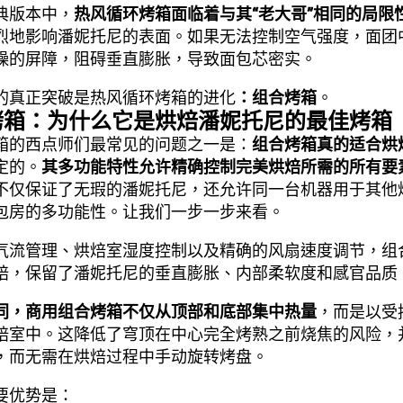
典版本中，
热风循环烤箱面临着与其“老大哥”相同的局限
烈地影响潘妮托尼的表面。如果无法控制空气强度，面团
燥的屏障，阻碍垂直膨胀，导致面包芯密实。
的真正突破是热风循环烤箱的进化
：组合烤箱
。
烤箱：为什么它是烘焙潘妮托尼的最佳烤箱
箱的西点师们最常见的问题之一是：
组合烤箱真的适合烘
定的。
其多功能特性允许精确控制完美烘焙所需的所有要
不仅保证了无瑕的潘妮托尼，还允许同一台机器用于其他
包房的多功能性。让我们一步一步来看。
气流管理、烘焙室湿度控制以及精确的风扇速度调节，组
焙，保留了潘妮托尼的垂直膨胀、内部柔软度和感官品质
同，商用组合烤箱不仅从顶部和底部集中热量
，而是以受
焙室中。这降低了穹顶在中心完全烤熟之前烧焦的风险，
，而无需在烘焙过程中手动旋转烤盘。
要优势是：