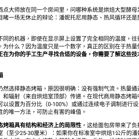
西点大师放在同一个房间里，问哪种系统是烘焙大型酵母
目睹一场无休止的辩论：潘妮托尼用静态、热风循环还是
不同的机器，即使在显示屏上设置了完全相同的温度，往
。为什么？因为温度只是一个数字，真正的区别在于热量
正在为你的手工生产寻找合适的设备，你需要了解这些技
箱
仍然选择静态烤箱，原因很明确：没有强制气流。热量通
）和辐射（来自烘焙室顶部）传递。在现代商用静态烤箱
可以设置为百分比（0-100%）或通过连续电子调制进行
性的唯一方法，可防止有害的峰值。
态烤箱具有结构和经济上的局限性
，这给面包房带来了负
室（至少25-30厘米）：如果你在标准室中烘焙1公斤的