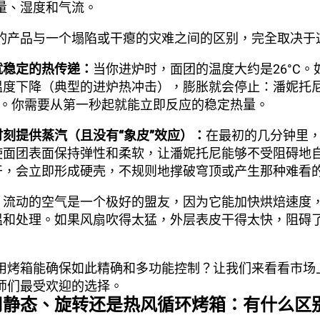
量、湿度和气流。
的产品与一个塌陷或干瘪的灾难之间的区别，完全取决于
就稳定的热传递：
当你进炉时，面团的温度大约是26°C。
温度下降（典型的进炉热冲击），膨胀就会停止：潘妮托
”。你需要从第一秒起就能立即反应的稳定热量。
刻提供蒸汽（且没有“象皮”效应）：
在最初的几分钟里
使面团表面保持弹性和柔软，让潘妮托尼能够不受阻碍地
干，会立即形成硬壳，不规则地撑破穹顶或产生那种难看
：
流动的空气是一个极好的盟友，因为它能加快烘焙速度
温和处理。如果风扇吹得太猛，外层表皮干得太快，阻碍
用烤箱能确保如此精确和多功能控制？让我们来看看市场
师们最受欢迎的选择。
用静态、旋转还是热风循环烤箱：有什么区