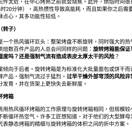
元件太近，在中心烤熟之前就会烧焦。此外，烘焙时间很长
小时20分钟），高热惯性导致高能耗，而且如果你之后需
酥点心，其多功能性较低。
（转子）
是一个热风循环巨头：整架烤盘不断旋转，同时强大的热
烘焙数百件产品的人总会问同样的问题：
旋转烤箱能保证
湿度吗？还是强制气流有造成表皮太厚太干的风险
？
案倾向于后者。旋转烤箱是为标准化大批量面包或饼干而
酵产品，强制气流过于猛烈。
过早干燥外部穹顶的风险非
分发育，并在货架上更快失去新鲜度。
环烤箱
商用热风循环烤箱的工作原理与旋转烤箱相同，但规模较
不断循环热空气。许多工匠想知道，对于他们的大型酵母
代表静态烤箱的精细与旋转烤箱的体积之间的折中方案。