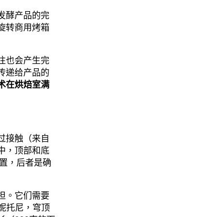
发酵产品的完
旋转商用烤箱
往也会产生完
传递给产品的
术在烘焙室满
过接触（来自
中，顶部和底
设置，后者是确
担。它们需要
潘妮托尼，穹顶