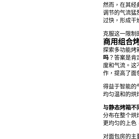
然而，在其经
调节的气流猛
过快，形成干
克服这一限制
商用组合
探索多功能烤
吗
？答案是肯
度和气流。这
作，提高了面
得益于智能的
均匀温和的烘
与静态烤箱不
分布在整个烘
更均匀的上色
对面包房的主