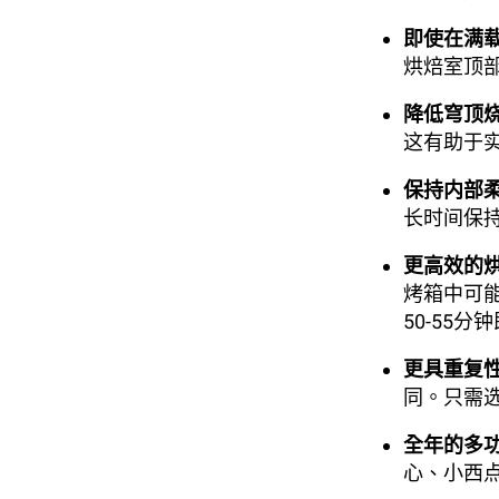
即使在满
烘焙室顶
降低穹顶
这有助于
保持内部
长时间保
更高效的
烤箱中可能
50-55
更具重复
同。只需
全年的多
心、小西