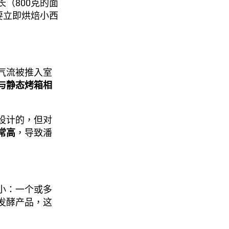
（800克的面
要立即烘焙小西
气流被推入室
与静态烤箱相
设计的，但对
常高
，导致潘
小：一个或多
发酵产品，这