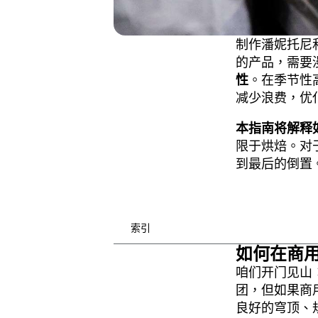
制作潘妮托尼
的产品，需要
性
。在季节性
减少浪费，优
本指南将解释
限于烘焙。对
到最后的倒置
索引
如何在商
咱们开门见山
团，但如果商
良好的穹顶、