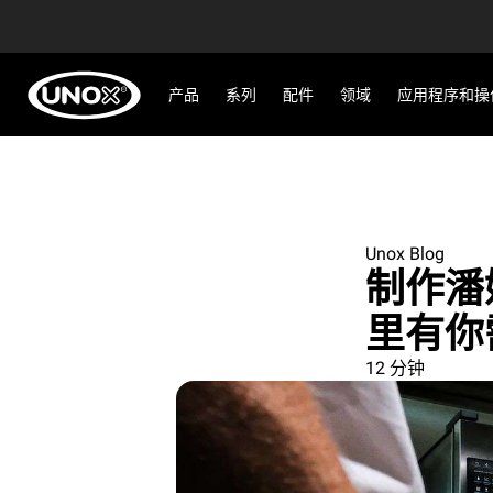
产品
系列
配件
领域
应用程序和操
Unox Blog
制作潘
里有你
12 分钟