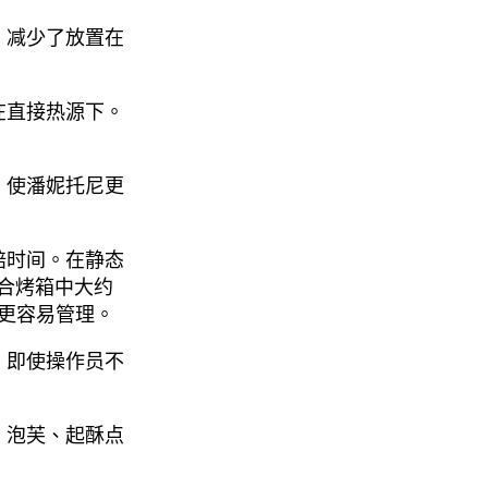
，减少了放置在
在直接热源下。
，使潘妮托尼更
焙时间。在静态
 组合烤箱中大约
期更容易管理。
，即使操作员不
、泡芙、起酥点
。