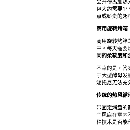
会升得离加热
包大约需要1
点或娇贵的起
商用旋转烤箱
商用旋转烤箱
中。每天需要
同的柔软度和
不幸的是，答
于大型酵母发
妮托尼无法充
传统的热风循
带固定烤盘的
个风扇在室内
种技术是否能