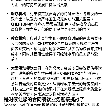
为企业的可持续发展目标做出贡献。
医疗机构
：对于特定饮食需求的精确烹饪、各班次的一
致产出，以及支持严格卫生规范的功能至关重要。
CHEFTOP-X™
在各方面都表现出色，提供安全的高质
量食物，并为多元化的员工提供易于培训的界面。
教育机构
：应对大量学生和不同餐食时间的需求需要强
大高效的设备。
CHEFTOP-X™
在持续的大规模生产方
面表现突出，帮助通过能源效率和减少食物浪费来控制
成本，同时其易用性使得不同经验水平的员工都能受
益。
大型活动餐饮公司
：在为盛大宴会或多日会议提供餐饮
时，设备的多功能性是关键。
CHEFTOP-X™
能够进行
烘烤、蒸煮、烤制和“空气炸”（如薯条演示所示），这
意味着需要的设备更少，从而释放了宝贵的厨房空间。
其快速生产和稳定的结果对于在大规模上提供高质量食
物至关重要，通常还需要临时活动人员。
是时候让您的合同餐饮业务迎接挑战了
Sodexo Live! 在
Amex 球场
的经验是创新思维和先进技术