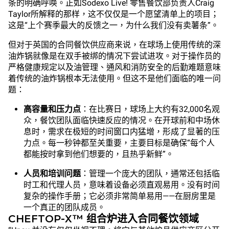
条的明确呼唤。正如Sodexo Live! 零售餐饮部负责人Craig
Taylor所解释的那样，这不仅仅是一个愿望清单上的项目；
这是“上个赛季最大的反馈之一，为什么我们没有卖薯条”。
但对于英国的合同餐饮供应商来说，在球场上使用传统的深
油炸锅就像是在双手被绑的情况下尝试进攻。对于操作员的
严格健康规定以及油管理、通风和消防安全的后勤难题意味
着传统的油炸锅根本无法使用。但这不是他们面临的唯一问
题：
高容量和压力点
：在比赛日，球场上大约有32,000名观
众，餐饮团队面临快速反应的情况。在开球前和中场休
息时，需求在极短的时间窗口内猛增，形成了显著的压
力点。每一秒钟都至关重要，主要目标是确保“每个人
都能按时拿到他们想要的，且热乎新鲜”。
人员和培训问题
：管理一个庞大的团队，通常还包括临
时工和代理人员，意味着设备必须直观易用。没有时间
复杂的操作手册；它必须非常简单易用——在厨房里是
一个真正的团队成员。
CHEFTOP-X™ 组合炉进入合同餐饮领域