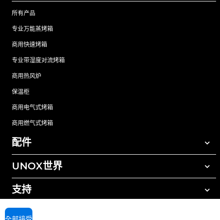
所有产品
专业万能蒸烤箱
商用快速烤箱
专业带湿度对流烤箱
商用热风炉
保温柜
商用电气式烤箱
商用燃气式烤箱
配件
UNOX世界
所有配件
自动清洗清洁剂
支持
我们在全球的办事处
手动清洗清洁剂
树脂过滤水处理
UNOX质保
全部接受