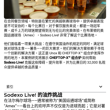
在合同餐饮领域，特别是在繁忙的英超联赛球场中，提供卓越表现
是不可妥协的。每个比赛日，对于餐饮服务来说，都是一场冠军
赛，成千上万的球迷期望得到无与伦比的完美体验。在布莱顿的美
国运通球场（Amex），Sodexo Live! 非常了解这个比赛场地。
他们面临着一项重大挑战：在遵守英国油炸机规定的同时，满足球
迷对球场主食——薯条——的巨大需求。他们的解决方案依赖于寻找
一个创新的解决方案，这正是 Unox 和 CHEFTOP-X™ 组合炉发挥作
用的地方。本案例研究将展示
CHEFTOP-X™ 组合炉
如何帮助
Sodexo Live!
克服这些障碍，提升效率，并为比赛日的 32,000 名观
众提供卓越的食品质量。
索引
Sodexo Live! 的油炸挑战
在法尔梅尔球场——通常被称为“美国运通球场”或简称
“Amex”——看台上的欢呼声不仅仅是为进球而起；它是对薯