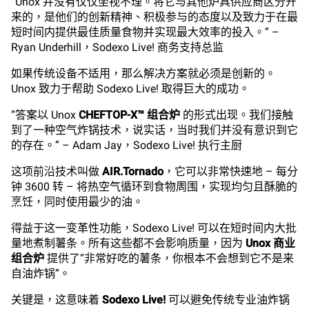
“Unox 并没有仅仅坐视不理。将它与其他炉具供应商区分开
来的，是他们的创新精神、积极参与的态度以及致力于在最
短时间内提供最佳质量食物并实现最大效率的投入。” –
Ryan Underhill，Sodexo Live! 商务支持总监
如果传统设备不适用，那么解决方案就必须是创新的。
Unox 致力于帮助 Sodexo Live! 取得巨大的成功。
“答案以 Unox
CHEFTOP-X™ 组合炉
的形式出现。我们接触
到了一种空气炸锅技术，说实话，当时我们并没有意识到它
的存在。” – Adam Jay，Sodexo Live! 执行主厨
这项前沿技术叫做
AIR.Tornado
，它可以非常快速地 – 每分
钟 3600 转 – 将热空气循环到食物周围，实现均匀且酥脆的
烹饪，同时使用最少的油。
得益于这一变革性功能，Sodexo Live! 可以在短时间内大批
量地煮制薯条。所有这些都不会影响质量，因为
Unox 商业
组合炉
提供了“非常好吃的薯条，你根本不会想到它不是来
自油炸锅”。
关键是，这意味着
Sodexo Live!
可以避免传统专业油炸锅