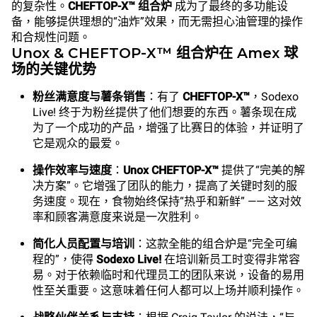
的复杂性。
CHEFTOP-X™ 组合炉
成为了最终的多功能设
备，能够提供理想的“油炸”效果，而无需担心油管理的操作
和合规性问题。
Unox & CHEFTOP-X™ 组合炉在 Amex 球
场的关键优势
粉丝满意度与薯条销售
：有了
CHEFTOP-X™
，Sodexo
Live! 终于为粉丝提供了他们想要的东西。薯条现在成
为了一个成功的产品，增强了比赛日的体验，并证明了
它是观众的最爱。
操作效率与速度
：
Unox CHEFTOP-X™
提供了“完美的解
决方案”。它增强了团队的能力，提高了关键时刻的服
务速度。现在，食物始终保持“热乎和新鲜” —— 这对效
率和顾客满意度来说是一次胜利。
简化人员配置与培训
：这款全能的组合炉是“完全可编
程的”，使得
Sodexo Live!
在培训新员工时变得非常容
易。对于依赖临时和代理员工的团队来说，设备的易用
性至关重要。这意味着任何人都可以上场并顺利操作。