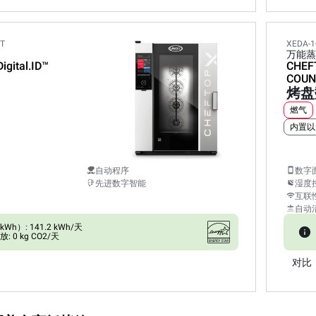
ET
XEDA-1
万能蒸
Digital.ID™
CHEF
COUN
烤盘
燃气
内置以
自动程序
数字
先进数字智能
湿度
互联
自动
h）: 141.2 kWh/天
 0 kg CO2/天
对比