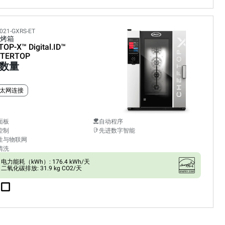
021-GXRS-ET
烤箱
TOP-X™
Digital.ID™
TERTOP
数量
太网连接
面板
自动程序
控制
先进数字智能
性与物联网
清洗
电力能耗（kWh）: 176.4 kWh/天
二氧化碳排放: 31.9 kg CO2/天