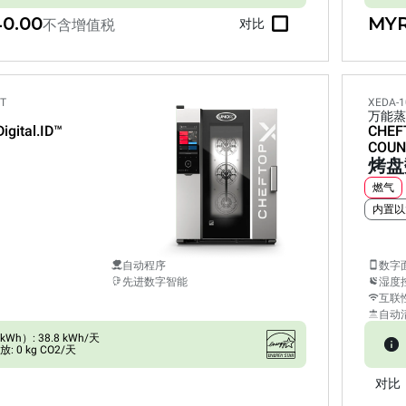
40.00
MYR
不含增值税
对比
ET
XEDA-1
万能蒸
Digital.ID™
CHEF
COUN
烤盘
燃气
内置以
自动程序
数字
先进数字智能
湿度
互联
自动
h）: 38.8 kWh/天
 0 kg CO2/天
对比