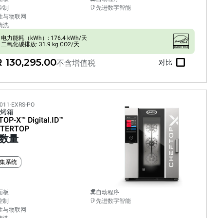
控制
先进数字智能
性与物联网
清洗
电力能耗（kWh）: 176.4 kWh/天
二氧化碳排放: 31.9 kg CO2/天
 130,295.00
不含增值税
对比
011-EXRS-PO
烤箱
TOP-X™
Digital.ID™
TERTOP
数量
集系统
面板
自动程序
控制
先进数字智能
性与物联网