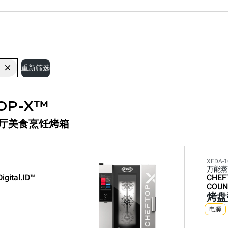
重新筛选
OP-X™
 餐厅美食烹饪烤箱
XEDA-1
万能蒸
Digital.ID™
CHEF
COUN
烤盘
电源