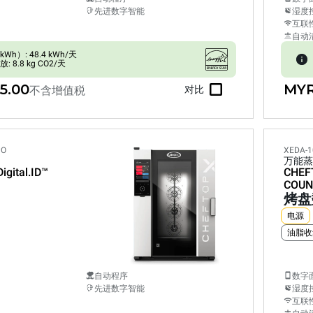
先进数字智能
湿度
互联
自动
h）: 48.4 kWh/天
 8.8 kg CO2/天
5.00
MYR
不含增值税
对比
PO
XEDA-1
万能蒸
Digital.ID™
CHEF
COUN
烤盘
电源
油脂收
自动程序
数字
先进数字智能
湿度
互联