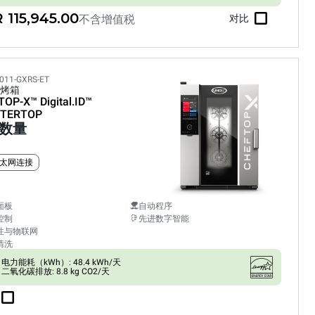
 115,945.00
不含增值税
对比
011-GXRS-ET
烤箱
TOP-X™
Digital.ID™
TERTOP
数量
太网连接
面板
自动程序
控制
先进数字智能
性与物联网
清洗
电力能耗（kWh）: 48.4 kWh/天
二氧化碳排放: 8.8 kg CO2/天