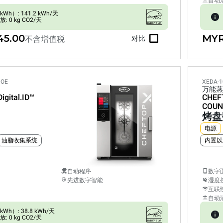
自动
h）: 141.2 kWh/天
 0 kg CO2/天
45.00
MYR
不含增值税
对比
POE
XEDA-1
万能蒸
Digital.ID™
CHEF
COUN
烤盘
电源
油脂收集系统
内置以
自动程序
数字
先进数字智能
湿度
互联
自动
h）: 38.8 kWh/天
 0 kg CO2/天