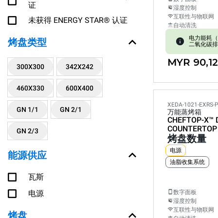
证
湿度控制
互联性与物联网
未获得 ENERGY STAR® 认证
自动清洗
电力能耗（kW
烤盘类型
二氧化碳排放:
MYR 90,12
300X300
342X242
460X330
600X400
XEDA-1021-EXRS-
GN 1/1
GN 2/1
万能蒸烤箱
CHEFTOP-X™
COUNTERTOP
GN 2/3
烤盘数量
电源
能源供应
油脂收集系统
瓦斯
电源
数字面板
湿度控制
互联性与物联网
烤盘