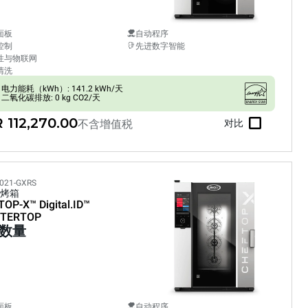
面板
自动程序
控制
先进数字智能
性与物联网
清洗
电力能耗（kWh）: 141.2 kWh/天
二氧化碳排放: 0 kg CO2/天
 112,270.00
不含增值税
对比
021-GXRS
烤箱
TOP-X™
Digital.ID™
TERTOP
数量
面板
自动程序