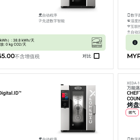
自动程序
数字
先进数字智能
湿度
互联
自动
h）: 38.8 kWh/天
 0 kg CO2/天
65.00
MYR
不含增值税
对比
XEDA-1
万能蒸
Digital.ID™
CHEF
COUN
烤盘
燃气
自动程序
数字