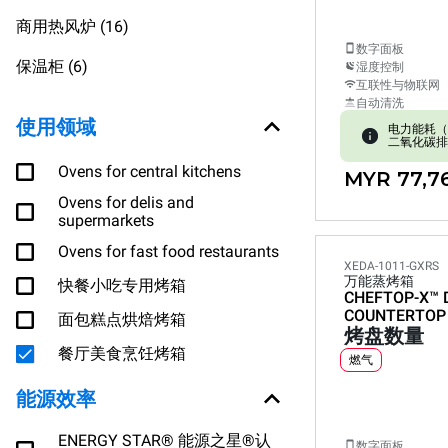
商用热风炉 (16)
数字面板
保温柜 (6)
湿度控制
互联性与物联网
自动清洗
使用领域
电力能耗（kW
二氧化碳排放:
Ovens for central kitchens
MYR 77,7
Ovens for delis and
supermarkets
Ovens for fast food restaurants
XEDA-1011-GXRS
万能蒸烤箱
快餐小吃专用烤箱
CHEFTOP-X™
COUNTERTOP
面包糕点烘焙烤箱
烤盘数量
餐厅美食烹饪烤箱
燃气
能源效率
ENERGY STAR® 能源之星®认
数字面板