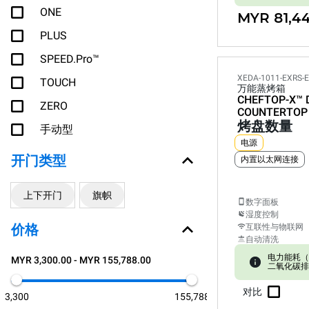
ONE
MYR 81,4
PLUS
SPEED.Pro™
XEDA-1011-EXRS-
TOUCH
万能蒸烤箱
CHEFTOP-X™
ZERO
COUNTERTOP
烤盘数量
手动型
电源
开门类型
内置以太网连接
上下开门
旗帜
数字面板
湿度控制
价格
互联性与物联网
自动清洗
电力能耗（kW
MYR 3,300.00 - MYR 155,788.00
二氧化碳排放:
对比
3,300
155,788