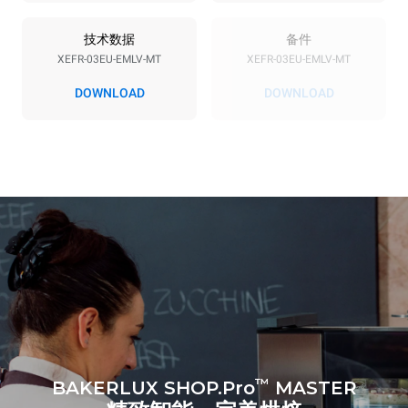
50 / 60 Hz
F型插头 | ✓
技术数据
备件
XEFR-03EU-EMLV-MT
XEFR-03EU-EMLV-MT
*
电力能耗（kwh）和co2排放
DOWNLOAD
DOWNLOAD
电力能耗（kWh）
二氧化碳排放
6.4 kWh/天
0 kg CO2/天
该估计仅包括烤箱产生的直
接排放。间接排放取决于其
连接到的电网的能源组合；
通过选择购买由可再生能源
生产的能源，后者可以被消
除。
Greenhouse Gas
Protocol
假设每天使用烤箱(300天/年)：
8次半载羊角面包
™
BAKERLUX SHOP.Pro
MASTER