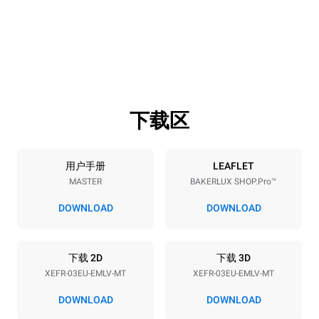
宽度
深度
800 mm
811 mm
高度
重量
427 mm
46 kg
下载区
烤盘规格
烤盘数量
烤盘尺寸
3
600x400
用户手册
LEAFLET
MASTER
BAKERLUX SHOP.Pro™
烤盘间距
75 mm
DOWNLOAD
DOWNLOAD
能源供应
下载 2D
下载 3D
XEFR-03EU-EMLV-MT
XEFR-03EU-EMLV-MT
电压
功率
230V 1N~
3.5
DOWNLOAD
DOWNLOAD
频率
插头类型