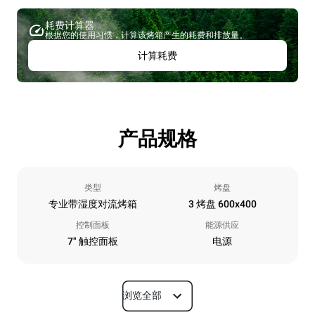
耗费计算器
根据您的使用习惯，计算该烤箱产生的耗费和排放量。
计算耗费
产品规格
类型
烤盘
专业带湿度对流烤箱
3 烤盘 600x400
控制面板
能源供应
7" 触控面板
电源
浏览全部
尺寸