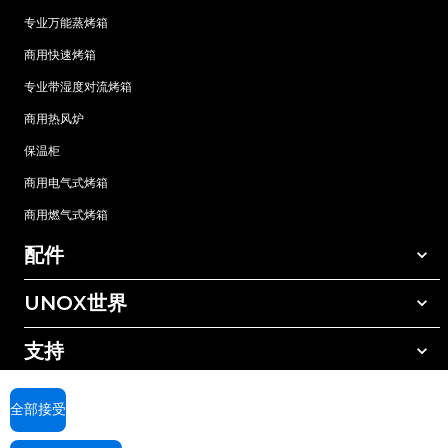
专业万能蒸烤箱
商用快速烤箱
专业带湿度对流烤箱
商用热风炉
保温柜
商用电气式烤箱
商用燃气式烤箱
配件
UNOX世界
所有配件
自动清洗清洁剂
支持
我们在全球的办事处
手动清洗清洁剂
树脂过滤水处理
UNOX质保
全部接受
反渗透水处理
查找经销商