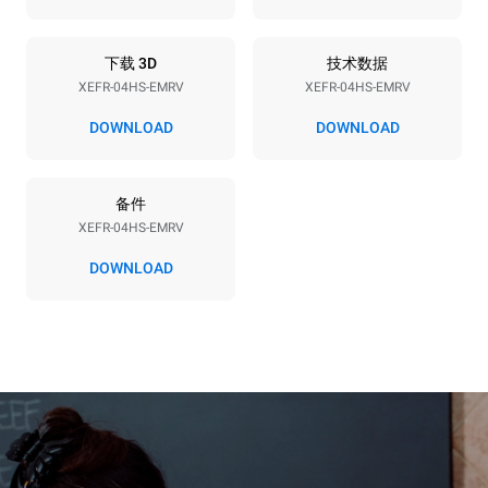
频率
插头类型
50 / 60 Hz
F型插头 | ✓
下载 3D
技术数据
XEFR-04HS-EMRV
XEFR-04HS-EMRV
*
电力能耗（kwh）和co2排放
DOWNLOAD
DOWNLOAD
电力能耗（kWh）
二氧化碳排放
6.6 kWh/天
0 kg CO2/天
备件
该估计仅包括烤箱产生的直
接排放。间接排放取决于其
XEFR-04HS-EMRV
连接到的电网的能源组合；
通过选择购买由可再生能源
DOWNLOAD
生产的能源，后者可以被消
除。
Greenhouse Gas
Protocol
假设每天使用烤箱(300天/年)：
8次半载羊角面包