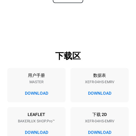
宽度
深度
600 mm
669 mm
高度
重量
502 mm
39 kg
下载区
烤盘规格
烤盘数量
烤盘尺寸
4
460x330
用户手册
数据表
MASTER
XEFR-04HS-EMRV
烤盘间距
75 mm
DOWNLOAD
DOWNLOAD
能源供应
LEAFLET
下载 2D
BAKERLUX SHOP.Pro™
XEFR-04HS-EMRV
电压
功率
220-240V 1~
3,5 kW
DOWNLOAD
DOWNLOAD