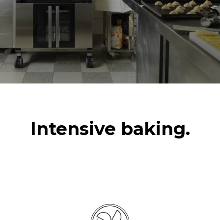
能源供应
电压
功率
380-415V 3N~ / 220-240V
11,6 kW
3~ / 220-240V 1~
频率
插头类型
50 / 60 Hz
不包括
*
电力能耗（kwh）和co2排放
电力能耗（kWh）
二氧化碳排放
Intensive baking.
15.4 kWh/天
0 kg CO2/天
该估计仅包括烤箱产生的直
接排放。间接排放取决于其
连接到的电网的能源组合；
通过选择购买由可再生能源
生产的能源，后者可以被消
除。
Greenhouse Gas
Protocol
假设每天使用烤箱(300天/年)：
假设每周使用以下清洗程序(42
周/年)：
6次轻载烤鸡(载量为20%)
1次长时清洗
1次满载烘烤土豆