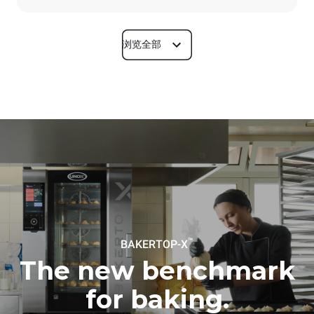
浏览全部
尺寸
宽度
深度
860 mm
1018 mm
高度
重量
789 mm
100 kg
烤盘规格
烤盘数量
烤盘尺寸
5
600x400
™
BAKERTOP-X
烤盘间距
86 mm
The new benchmark
for baking.