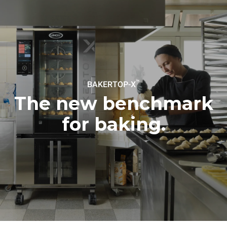
™
BAKERTOP-X
The new benchmark
for baking.