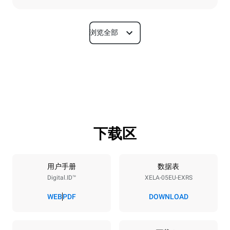
浏览全部
尺寸
宽度
深度
860 mm
1018 mm
高度
重量
789 mm
100 kg
下载区
烤盘规格
烤盘数量
烤盘尺寸
5
600x400
用户手册
数据表
Digital.ID™
XELA-05EU-EXRS
烤盘间距
86 mm
WEB
PDF
DOWNLOAD