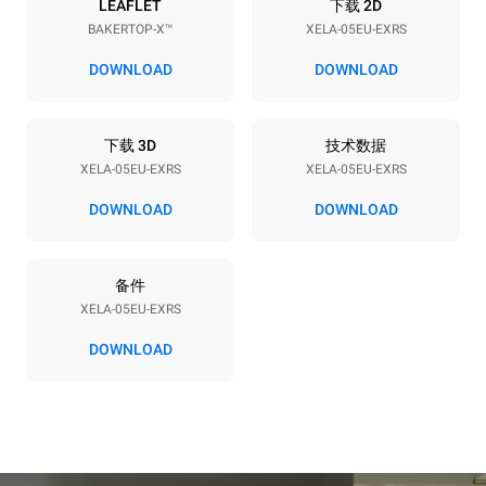
能源供应
LEAFLET
下载 2D
BAKERTOP-X™
XELA-05EU-EXRS
电压
功率
380-415V 3N~ / 220-240V
11,6 kW
DOWNLOAD
DOWNLOAD
3~ / 220-240V 1~
频率
插头类型
50 / 60 Hz
不包括
下载 3D
技术数据
XELA-05EU-EXRS
XELA-05EU-EXRS
DOWNLOAD
DOWNLOAD
*
电力能耗（kwh）和co2排放
电力能耗（kWh）
二氧化碳排放
备件
15.4 kWh/天
0 kg CO2/天
该估计仅包括烤箱产生的直
XELA-05EU-EXRS
接排放。间接排放取决于其
连接到的电网的能源组合；
DOWNLOAD
通过选择购买由可再生能源
生产的能源，后者可以被消
除。
Greenhouse Gas
Protocol
假设每天使用烤箱(300天/年)：
假设每周使用以下清洗程序(42
周/年)：
8次半载羊角面包
1次短时清洗