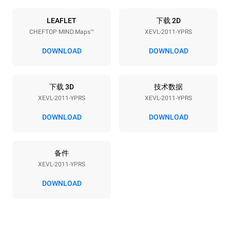
能源供应
LEAFLET
下载 2D
CHEFTOP MIND.Maps™
XEVL-2011-YPRS
电压
功率
380-415V 3N~
38,5 kW
DOWNLOAD
DOWNLOAD
频率
插头类型
50 / 60 Hz
X | ✓
下载 3D
技术数据
XEVL-2011-YPRS
XEVL-2011-YPRS
*
电力能耗（kwh）和co2排放
DOWNLOAD
DOWNLOAD
电力能耗（kWh）
二氧化碳排放
161 kWh/天
0 kg CO2/天
备件
该估计仅包括烤箱产生的直
接排放。间接排放取决于其
XEVL-2011-YPRS
连接到的电网的能源组合；
通过选择购买由可再生能源
DOWNLOAD
生产的能源，后者可以被消
除。
Greenhouse Gas
Protocol
假设每天使用烤箱(365天/年)：
假设每周使用以下清洗程序(52
周/年)：