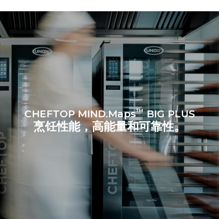
6次满载烤鸡
7次长时清洗
6 次满载蒸汽烹饪
™
CHEFTOP MIND.Maps
BIG PLUS
烹饪性能，高能量和可靠性。