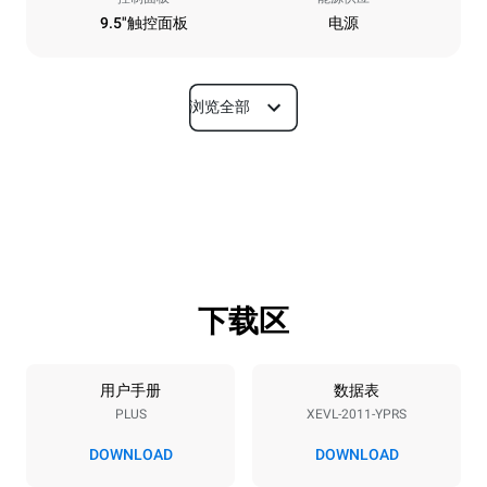
9.5"触控面板
电源
浏览全部
尺寸
宽度
深度
892 mm
925 mm
高度
重量
1875 mm
292 kg
下载区
烤盘规格
烤盘数量
烤盘尺寸
20
GN 1/1
用户手册
数据表
PLUS
XEVL-2011-YPRS
烤盘间距
67 mm
DOWNLOAD
DOWNLOAD