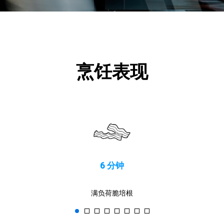
烹饪表现
6 分钟
满负荷脆培根