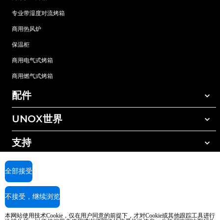
专业带湿度对流烤箱
商用热风炉
保温柜
商用电气式烤箱
商用燃气式烤箱
配件
UNOX世界
所有配件
自动清洗清洁剂
支持
我们在全球的办事处
手动清洗清洁剂
树脂过滤水处理
UNOX质保
全部接受
反渗透水处理
查找经销商
不接受，继续浏览
查找服务中心
AI Content Disclaimer
Privacy policy
Cookie policy
本网站使用技术Cookie，仅在用户同意的前提下，才对Cookie或其他跟踪工具进行