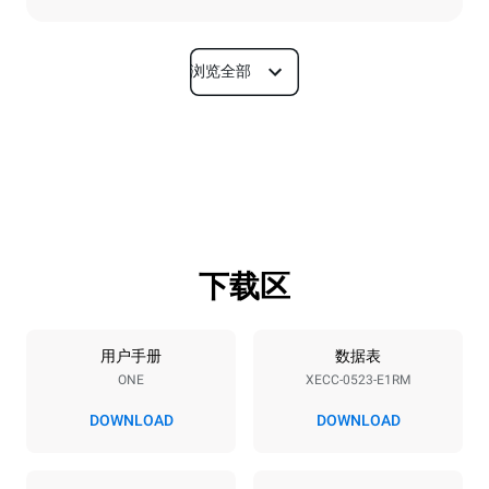
浏览全部
尺寸
宽度
深度
535 mm
672 mm
高度
重量
649 mm
56 kg
下载区
烤盘规格
烤盘数量
烤盘尺寸
5
GN 2/3
用户手册
数据表
ONE
XECC-0523-E1RM
烤盘间距
67 mm
DOWNLOAD
DOWNLOAD