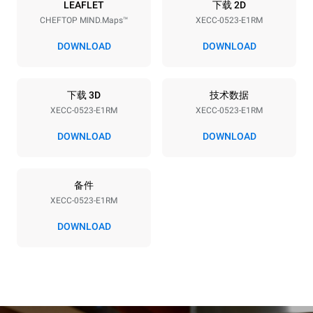
能源供应
LEAFLET
下载 2D
CHEFTOP MIND.Maps™
XECC-0523-E1RM
电压
功率
380-415V 3N~ / 220-240V
5,15 kW
DOWNLOAD
DOWNLOAD
3~ / 220-240V 1N~
频率
插头类型
50 / 60 Hz
不包括
下载 3D
技术数据
XECC-0523-E1RM
XECC-0523-E1RM
DOWNLOAD
DOWNLOAD
*
电力能耗（kwh）和co2排放
电力能耗（kWh）
二氧化碳排放
备件
20.7 kWh/天
0 kg CO2/天
该估计仅包括烤箱产生的直
XECC-0523-E1RM
接排放。间接排放取决于其
连接到的电网的能源组合；
DOWNLOAD
通过选择购买由可再生能源
生产的能源，后者可以被消
除。
Greenhouse Gas
Protocol
假设每天使用烤箱(300天/年)：
假设每周使用以下清洗程序(42
周/年)：
6次轻载烤鸡(载量为20%)
1次长时清洗
1次满载烘烤土豆