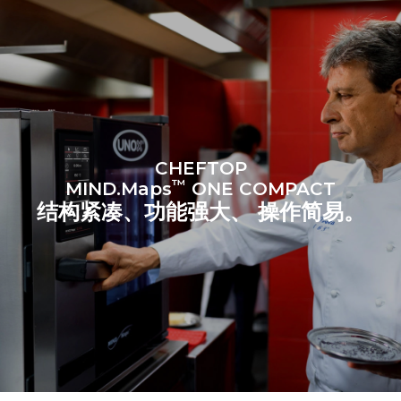
1次中时清洗
3次满载蒸汽烹饪
180°C空烤箱2小时
CHEFTOP
™
MIND.Maps
ONE COMPACT
结构紧凑、功能强大、 操作简易。