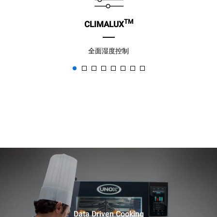
TM
CLIMALUX
全面湿度控制
Data Driven Cooking