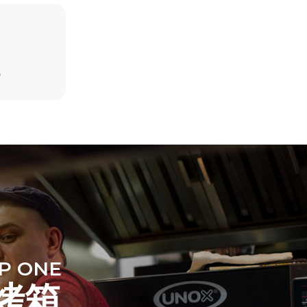
假设每天使用烤箱(300天/年)：
D
6次轻载烤鸡(载量为20%)
1次满载烘烤土豆
放。间接排
3次满载蒸汽烹饪
组合；通过
180°C空烤箱2小时
源，后者可
P ONE
烤箱