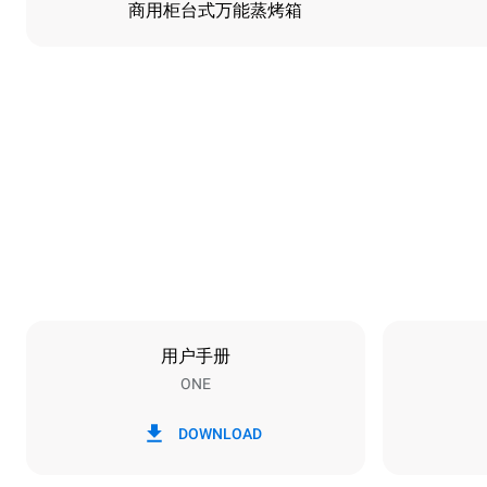
商用柜台式万能蒸烤箱
尺寸
宽度
750 mm
重量
54 kg
烤盘规格
烤盘数量
3
用户手册
ONE
能源供应
电压
380-415V 3N
DOWNLOAD
1N~
插头类型