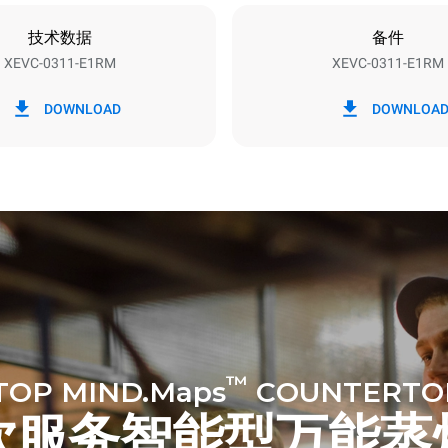
技术数据
备件
XEVC-0311-E1RM
XEVC-0311-E1RM
h）
二氧化碳排放
DOWNLOAD
DOWNLOA
0 kg CO2/天
该估计仅包括烤箱产生的直接排
放取决于其连接到的电网的能源
选择购买由可再生能源生产的能
以被消除。
下清洗程序(42 周/年)：
洗
洗
™
TOP MIND.Maps
COUNTERTO
饮服务智能型万能蒸