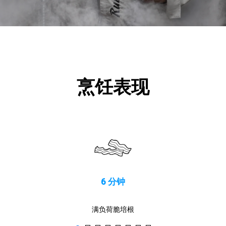
烹饪表现
6 分钟
满负荷脆培根