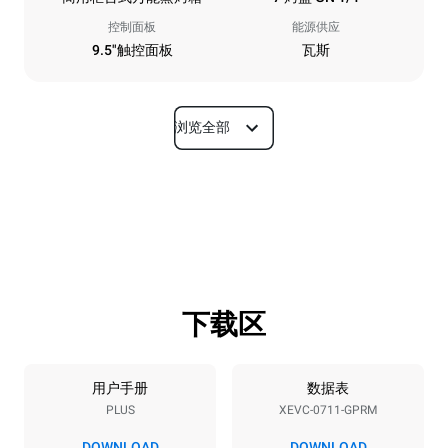
控制面板
能源供应
9.5"触控面板
瓦斯
浏览全部
尺寸
宽度
深度
750 mm
783 mm
高度
重量
843 mm
104 kg
下载区
烤盘规格
烤盘数量
烤盘尺寸
7
GN 1/1
用户手册
数据表
PLUS
XEVC-0711-GPRM
烤盘间距
67 mm
DOWNLOAD
DOWNLOAD