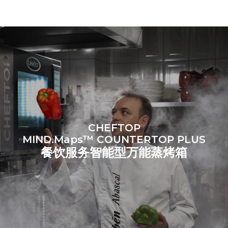
间接排放影响。没有数据可
以用于计算与天然气供应相
关的间接排放量。
二氧化碳数据来
源：
Greenhouse Gas
Protocol
假设每天使用烤箱(300天/年)：
假设每周使用以下清洗程序(42
周/年)：
6次轻载烤鸡(载量为20%)
1次长时清洗
1次满载烘烤土豆
1次中时清洗
3次满载蒸汽烹饪
180°C空烤箱2小时
CHEFTOP
MIND.Maps™ COUNTERTOP PLUS
餐饮服务智能型万能蒸烤箱