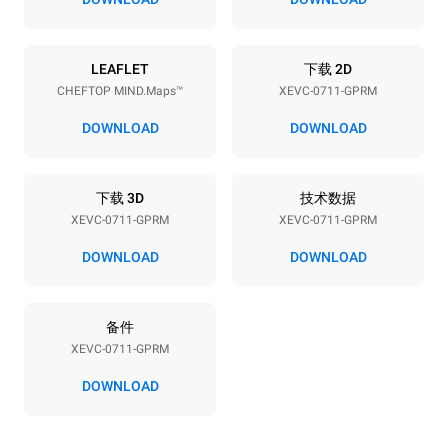
能源供应
LEAFLET
下载 2D
CHEFTOP MIND.Maps™
XEVC-0711-GPRM
电压
功率
220-240V 1N~
1 kW
DOWNLOAD
DOWNLOAD
频率
最大燃气功率
50 / 60 Hz
19 kW
下载 3D
技术数据
插头类型
XEVC-0711-GPRM
XEVC-0711-GPRM
F型插头 | ✓
DOWNLOAD
DOWNLOAD
*
电力能耗（kwh）和co2排放
备件
电力能耗（kWh）
二氧化碳排放
XEVC-0711-GPRM
36.7 kWh/天
6.6 kg CO2/天
该估算仅包括燃气燃烧产生
DOWNLOAD
的直接排放。电力消耗的直
接排放为零，间接排放取决
于所连电网的能源结构，选
择购买可再生能源可以消除