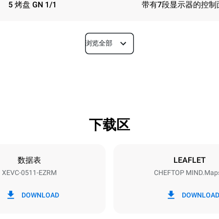
5 烤盘 GN 1/1
带有7段显示器的控制
浏览全部
深度
783 mm
下载区
烤盘尺寸
GN 1/1
数据表
LEAFLET
XEVC-0511-EZRM
CHEFTOP MIND.Map
功率
~ / 220-240V 3~ / 220-240V
9,3 kW
DOWNLOAD
DOWNLOA