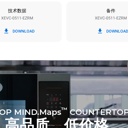
技术数据
备件
XEVC-0511-EZRM
XEVC-0511-EZRM
h）
二氧化碳排放
DOWNLOAD
DOWNLOA
0 kg CO2/天
该估计仅包括烤箱产生的直接排
放取决于其连接到的电网的能源
选择购买由可再生能源生产的能
以被消除。
™
OP MIND.Maps
COUNTERTOP
高品质，低价格。