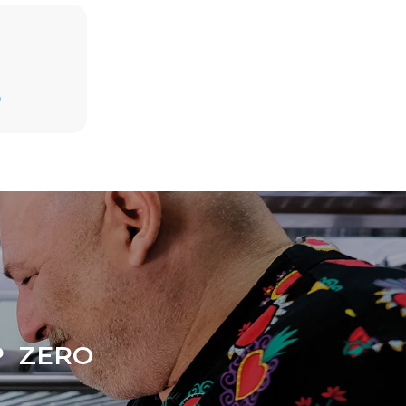
假设每天使用烤箱(300天/年)：
D
6次轻载烤鸡(载量为20%)
1次满载烘烤土豆
放。间接排
3次满载蒸汽烹饪
组合；通过
180°C空烤箱2小时
源，后者可
 ZERO