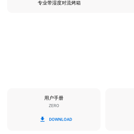
专业带湿度对流烤箱
尺寸
宽度
750 mm
重量
61 kg
烤盘规格
烤盘数量
5
用户手册
ZERO
能源供应
电压
380-415V 3N
DOWNLOAD
1~
插头类型