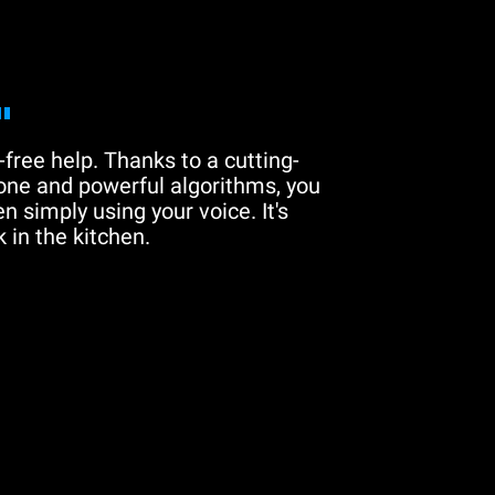
"
free help. Thanks to a cutting-
one and powerful algorithms, you
n simply using your voice. It's
 in the kitchen.