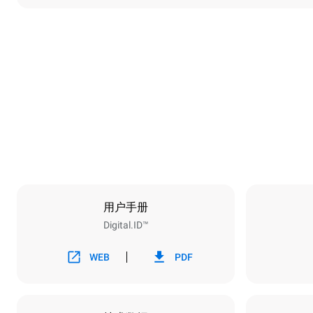
尺寸
宽度
750 mm
重量
114 kg
烤盘规格
烤盘数量
6
用户手册
Digital.ID™
能源供应
电压
380-415V 3N
WEB
PDF
1~
插头类型
不包括