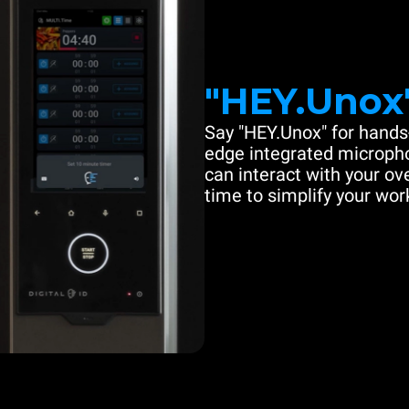
"HEY.Unox
Say "HEY.Unox" for hands-
edge integrated microph
can interact with your ove
time to simplify your work