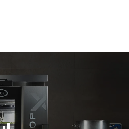
假设每天使用烤箱(300天/年)：
6次轻载烤鸡(载量为20%)
1次满载烘烤土豆
放。间接排
3次满载蒸汽烹饪
组合；通过
180°C空烤箱2小时
源，后者可