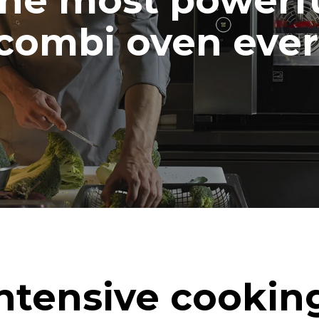
he most powerf
combi oven ever
ntensive cookin