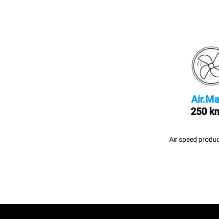
Air.Ma
250 k
Air speed produc