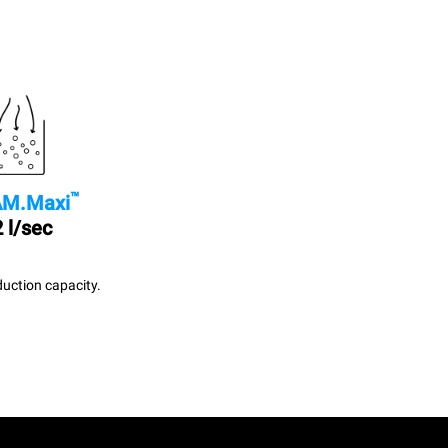
™
M.Maxi
 l/sec
uction capacity.