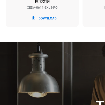
技术数据
XEDA-0611-EXLS-PO
*
电力能耗（kwh）和co2排放
电力能耗（kW
DOWNLOAD
27.4 kWh/天
假设每周使用以
1次长时清
1次中时清