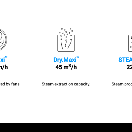
™
™
xi
Dry.Maxi
STEA
3
m/h
45 m
/h
22
ed by fans.
Steam extraction capacity.
Steam prod