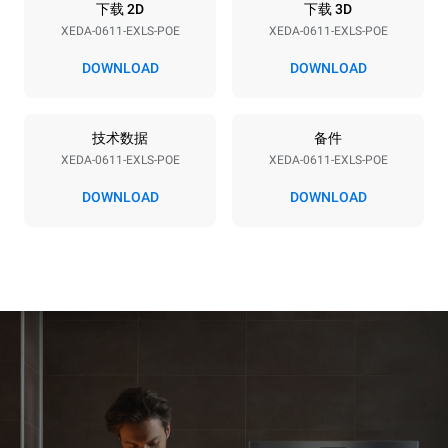
能源供应
下载 2D
下载 3D
XEDA-0611-EXLS-POE
XEDA-0611-EXLS-POE
电压
功率
380-415V 3N~ / 220-240V
11,6 kW
DOWNLOAD
DOWNLOAD
3~ / 220-240V 1~
频率
插头类型
50 / 60 Hz
不包括
技术数据
备件
XEDA-0611-EXLS-POE
XEDA-0611-EXLS-POE
DOWNLOAD
DOWNLOAD
*
电力能耗（kwh）和co2排放
电力能耗（kWh）
二氧化碳排放
27.4 kWh/天
0 kg CO2/天
该估计仅包括烤箱产生的直
接排放。间接排放取决于其
连接到的电网的能源组合；
通过选择购买由可再生能源
生产的能源，后者可以被消
除。
Greenhouse Gas
Protocol
假设每天使用烤箱(300天/年)：
假设每周使用以下清洗程序(42
周/年)：
6次轻载烤鸡(载量为20%)
1次长时清洗