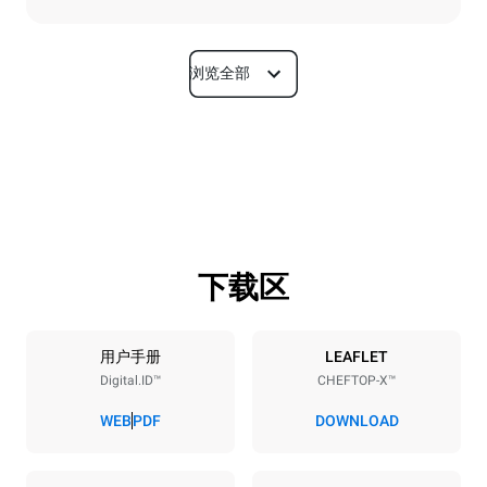
浏览全部
尺寸
宽度
深度
750 mm
841 mm
高度
重量
789 mm
114 kg
下载区
烤盘规格
烤盘数量
烤盘尺寸
6
GN 1/1
用户手册
LEAFLET
Digital.ID™
CHEFTOP-X™
烤盘间距
67 mm
WEB
PDF
DOWNLOAD