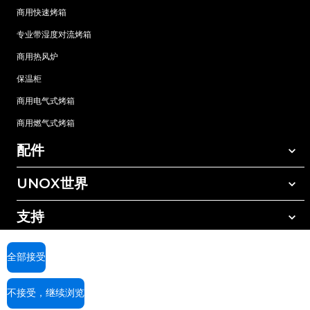
商用快速烤箱
专业带湿度对流烤箱
商用热风炉
保温柜
商用电气式烤箱
商用燃气式烤箱
配件
UNOX世界
所有配件
自动清洗清洁剂
支持
我们在全球的办事处
手动清洗清洁剂
树脂过滤水处理
UNOX质保
全部接受
反渗透水处理
查找经销商
不接受，继续浏览
查找服务中心
AI Content Disclaimer
Privacy policy
Cookie policy