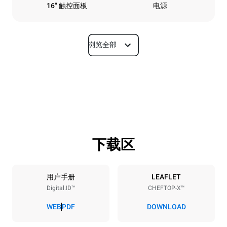
16" 触控面板
电源
浏览全部
尺寸
宽度
深度
860 mm
1180 mm
高度
重量
849 mm
150 kg
下载区
烤盘规格
烤盘数量
烤盘尺寸
6
GN 2/1
用户手册
LEAFLET
Digital.ID™
CHEFTOP-X™
烤盘间距
77 mm
WEB
PDF
DOWNLOAD