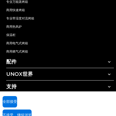
专业万能蒸烤箱
商用快速烤箱
专业带湿度对流烤箱
商用热风炉
保温柜
商用电气式烤箱
商用燃气式烤箱
配件
UNOX世界
所有配件
自动清洗清洁剂
支持
我们在全球的办事处
手动清洗清洁剂
树脂过滤水处理
UNOX质保
全部接受
反渗透水处理
查找经销商
不接受，继续浏览
查找服务中心