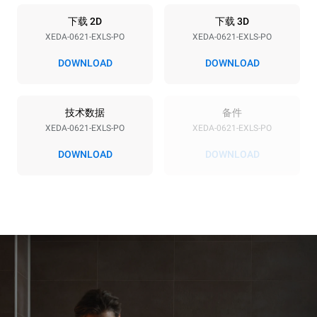
能源供应
下载 2D
下载 3D
XEDA-0621-EXLS-PO
XEDA-0621-EXLS-PO
电压
功率
380-415V 3N~ / 220-240V
23,1 kW
DOWNLOAD
DOWNLOAD
3~
频率
插头类型
50 / 60 Hz
不包括
技术数据
备件
XEDA-0621-EXLS-PO
XEDA-0621-EXLS-PO
DOWNLOAD
DOWNLOAD
*
电力能耗（kwh）和co2排放
电力能耗（kWh）
二氧化碳排放
91 kWh/天
0 kg CO2/天
该估计仅包括烤箱产生的直
接排放。间接排放取决于其
连接到的电网的能源组合；
通过选择购买由可再生能源
生产的能源，后者可以被消
除。
Greenhouse Gas
Protocol
假设每天使用烤箱(365天/年)：
假设每周使用以下清洗程序(52
周/年)：