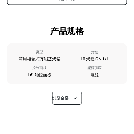
产品规格
类型
烤盘
商用柜台式万能蒸烤箱
10 烤盘 GN 1/1
控制面板
能源供应
16" 触控面板
电源
浏览全部
尺寸
宽度
深度
750 mm
841 mm
高度
重量
1069 mm
132 kg