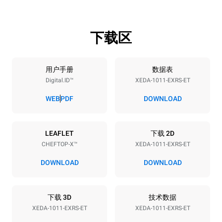
下载区
烤盘规格
烤盘数量
烤盘尺寸
10
GN 1/1
用户手册
数据表
Digital.ID™
XEDA-1011-EXRS-ET
烤盘间距
67 mm
WEB
PDF
DOWNLOAD
能源供应
LEAFLET
下载 2D
CHEFTOP-X™
XEDA-1011-EXRS-ET
电压
功率
380-415V 3N~ / 220-240V
19,6 kW
DOWNLOAD
DOWNLOAD
3~
频率
插头类型
50 / 60 Hz
不包括
下载 3D
技术数据
XEDA-1011-EXRS-ET
XEDA-1011-EXRS-ET