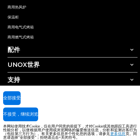
商用热风炉
保温柜
商用电气式烤箱
商用燃气式烤箱
配件
UNOX世界
所有配件
自动清洗清洁剂
支持
我们在全球的办事处
手动清洗清洁剂
树脂过滤水处理
UNOX质保
全部接受
反渗透水处理
查找经销商
不接受，继续浏览
查找服务中心
AI Content Disclaimer
Privacy policy
Cookie policy
本网站使用技术Cookie，仅在用户同意的前提下，才对Cookie或其他跟踪工具进行
版权所有2026 UNOX SpA保留所有权利。Reg.Imp.Padova n°04230750285 -
性能分析，以便根据用户使用或浏览网络的偏爱推送信息，分析和监测访客行为
REA Padova 372835 - Cap.Soc.5.000.000€iv - 增值税/税号04230750285 - IT
（包括第三方行为）。有关更多信息并个性化您的选项，请参见
更多信息
页。同
意请选择“全部接受”；拒绝请点击×关闭符号。
WEEE Reg. No. IT08020000000377