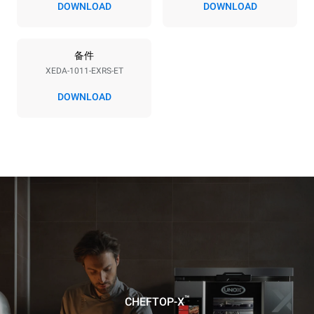
DOWNLOAD
DOWNLOAD
*
电力能耗（kwh）和co2排放
电力能耗（kWh）
二氧化碳排放
备件
38.8 kWh/天
0 kg CO2/天
该估计仅包括烤箱产生的直
XEDA-1011-EXRS-ET
接排放。间接排放取决于其
连接到的电网的能源组合；
DOWNLOAD
通过选择购买由可再生能源
生产的能源，后者可以被消
除。
Greenhouse Gas
Protocol
假设每天使用烤箱(300天/年)：
假设每周使用以下清洗程序(42
周/年)：
6次轻载烤鸡(载量为20%)
1次长时清洗
1次满载烘烤土豆
1次中时清洗
3次满载蒸汽烹饪
180°C空烤箱2小时
™
CHEFTOP-X