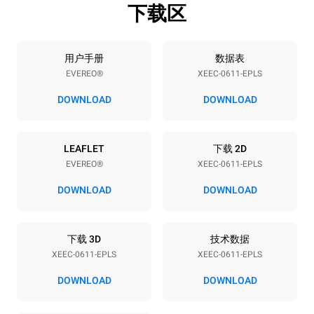
下载区
烤盘规格
烤盘数量
烤盘尺寸
6
GN 1/1
用户手册
数据表
EVEREO®
XEEC-0611-EPLS
烤盘间距
67 mm
DOWNLOAD
DOWNLOAD
能源供应
LEAFLET
下载 2D
EVEREO®
XEEC-0611-EPLS
电压
功率
220-240V 1N~
2,9 kW
DOWNLOAD
DOWNLOAD
频率
插头类型
50 / 60 Hz
Type G | H07RN-F
下载 3D
技术数据
XEEC-0611-EPLS
XEEC-0611-EPLS
DOWNLOAD
DOWNLOAD