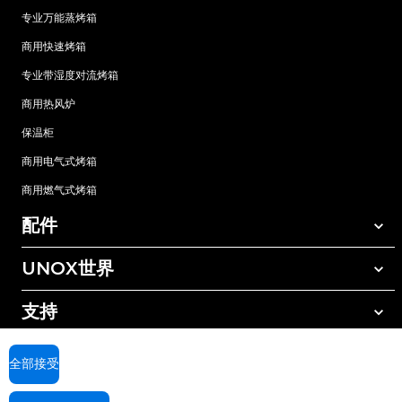
专业万能蒸烤箱
商用快速烤箱
专业带湿度对流烤箱
商用热风炉
保温柜
商用电气式烤箱
商用燃气式烤箱
配件
UNOX世界
所有配件
自动清洗清洁剂
支持
我们在全球的办事处
手动清洗清洁剂
树脂过滤水处理
UNOX质保
全部接受
反渗透水处理
查找经销商