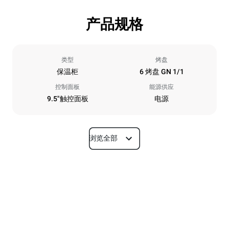
产品规格
类型
烤盘
保温柜
6 烤盘 GN 1/1
控制面板
能源供应
9.5"触控面板
电源
浏览全部
尺寸
宽度
深度
750 mm
628 mm
高度
重量
647 mm
59 kg