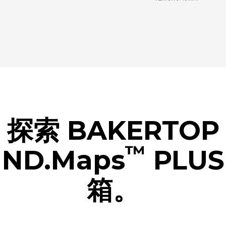
探索 BAKERTOP
™
IND.Maps
PLUS
箱。