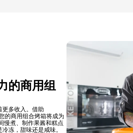
力的商用组
着更多收入。借助
，您的商用组合烤箱将成为
夜间慢煮、制作果酱和糕点
是冷冻，甜味还是咸味。