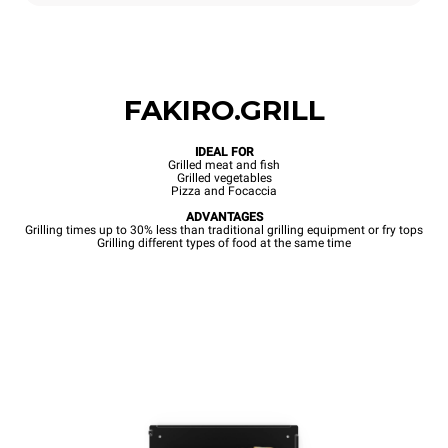
FAKIRO.GRILL
IDEAL FOR
Grilled meat and fish
Grilled vegetables
Pizza and Focaccia
ADVANTAGES
Grilling times up to 30% less than traditional grilling equipment or fry tops
Grilling different types of food at the same time