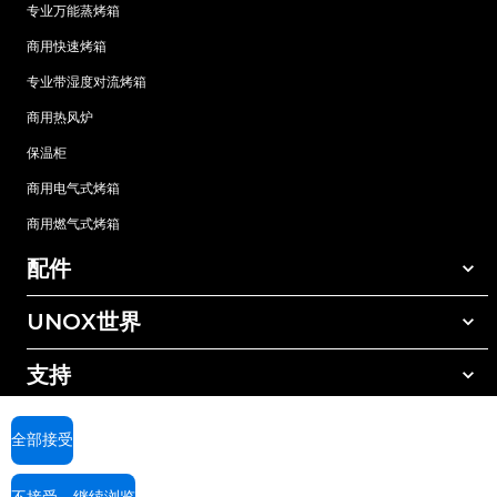
专业万能蒸烤箱
商用快速烤箱
专业带湿度对流烤箱
商用热风炉
保温柜
商用电气式烤箱
商用燃气式烤箱
配件
UNOX世界
所有配件
自动清洗清洁剂
支持
我们在全球的办事处
手动清洗清洁剂
树脂过滤水处理
UNOX质保
全部接受
反渗透水处理
查找经销商