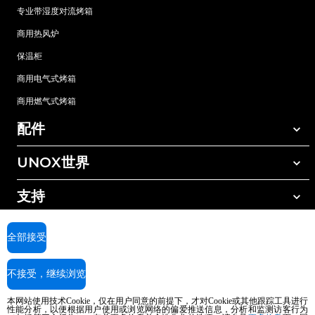
专业带湿度对流烤箱
商用热风炉
保温柜
商用电气式烤箱
商用燃气式烤箱
配件
UNOX世界
所有配件
自动清洗清洁剂
支持
我们在全球的办事处
手动清洗清洁剂
树脂过滤水处理
UNOX质保
全部接受
反渗透水处理
查找经销商
不接受，继续浏览
查找服务中心
AI Content Disclaimer
Privacy policy
Cookie policy
本网站使用技术Cookie，仅在用户同意的前提下，才对Cookie或其他跟踪工具进行
版权所有2026 UNOX SpA保留所有权利。Reg.Imp.Padova n°04230750285 -
性能分析，以便根据用户使用或浏览网络的偏爱推送信息，分析和监测访客行为