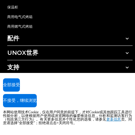
保温柜
商用电气式烤箱
商用燃气式烤箱
配件
UNOX世界
所有配件
自动清洗清洁剂
支持
我们在全球的办事处
手动清洗清洁剂
树脂过滤水处理
UNOX质保
全部接受
反渗透水处理
查找经销商
不接受，继续浏览
查找服务中心
AI Content Disclaimer
Privacy policy
Cookie policy
本网站使用技术Cookie，仅在用户同意的前提下，才对Cookie或其他跟踪工具进行
版权所有2026 UNOX SpA保留所有权利。Reg.Imp.Padova n°04230750285 -
性能分析，以便根据用户使用或浏览网络的偏爱推送信息，分析和监测访客行为
（包括第三方行为）。有关更多信息并个性化您的选项，请参见
更多信息
页。同
REA Padova 372835 - Cap.Soc.5.000.000€iv - 增值税/税号04230750285 - IT
意请选择“全部接受”；拒绝请点击×关闭符号。
WEEE Reg. No. IT08020000000377